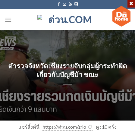
ข้าม
ไป
ยัง
เนื้อหา
ตำรวจจังหวัดเชียงรายจับกลุ่มผู้กระทำผิด
เกี่ยวกับบัญชีม้า ขณะ
แชร์ลิ้งค์นี้ :
https://ด่วน.com/zrio
📋
| ดู : 1
0
ครั้ง