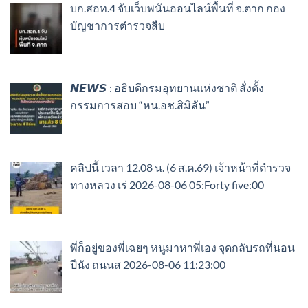
บก.สอท.4 จับเว็บพนันออนไลน์พื้นที่ จ.ตาก กอง
บัญชาการตำรวจสืบ
𝙉𝙀𝙒𝙎 : อธิบดีกรมอุทยานแห่งชาติ​ สั่งตั้ง
กรรมการสอบ “หน.อช.สิมิลัน”
คลิปนี้ เวลา 12.08 น. (6 ส.ค.69) เจ้าหน้าที่ตำรวจ
ทางหลวง เร่ 2026-08-06 05:Forty five:00
พี่ก็อยู่ของพี่เฉยๆ หนูมาหาพี่เอง จุดกลับรถที่นอน
ปีนัง ถนนส 2026-08-06 11:23:00