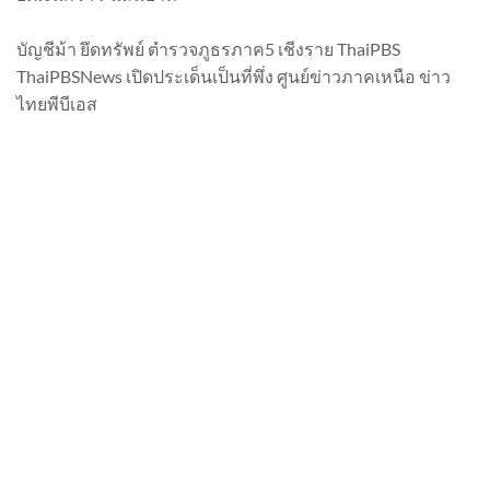
บัญชีม้า ยึดทรัพย์ ตำรวจภูธรภาค5 เชีงราย ThaiPBS
ThaiPBSNews เปิดประเด็นเป็นที่พึ่ง ศูนย์ข่าวภาคเหนือ ข่าว
ไทยพีบีเอส