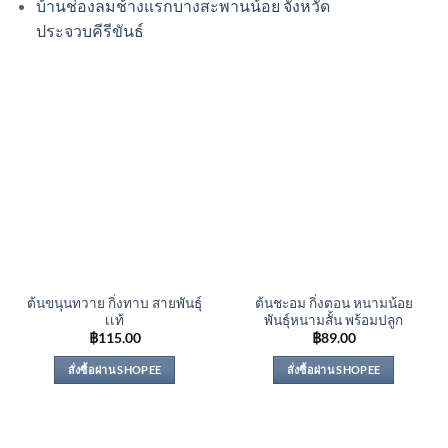
บ้านช่องลมช้างแรกบางสะพานน้อย จังหวัด
ประจวบคีรีขันธ์
ต้นขนุนทวาย กิ่งทาบ สายพันธุ์
ต้นชะอม กิ่งตอน หนามน้อย
เเท้
พันธุ์หนามสั้น พร้อมปลูก
฿
115.00
฿
89.00
สั่งซื้อผ่าน SHOPEE
สั่งซื้อผ่าน SHOPEE