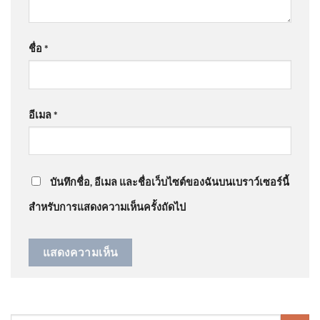
@pochaneekantitud3344
on
ร่ำไห้ไม่คิดว่าจะแพ้คดี
สงขลา สำนักงานคณะ
ศาลสั่งชดใช้ “ต้อม รชนีกร” 7.7 ล้าน อัพเดทข่าว
:
กรรมการป้องกันและปราบ
ชื่อ
*
“
มี3ศ่าลไปให้สุด
”
ปรามการทุจริตแห่งชาติสงขลา
เร่งรัดคดีดาบตำรวจผู้ถูกกล่าว
หา เตรียมเส 2026-08-06
@JenjiraPongnan
on
ร่ำไห้ไม่คิดว่าจะแพ้คดี ศาลสั่ง
อีเมล
*
09:44:00
ชดใช้ “ต้อม รชนีกร” 7.7 ล้าน อัพเดทข่าว
: “
ไม่สวย
”
ร่ำไห้ไม่คิดว่าจะแพ้คดี ศาลสั่ง
ชดใช้ “ต้อม รชนีกร” 7.7 ล้าน
อัพเดทข่าว
บันทึกชื่อ, อีเมล และชื่อเว็บไซต์ของฉันบนเบราว์เซอร์นี้
สำหรับการแสดงความเห็นครั้งถัดไป
กองทัพเรืออัญเชิญ “เรือ
พระที่นั่งสุพรรณหงส์” ลงน้ำ
เตรียมการจัดขบวนพยุหยาตรา
ทางชลมารค