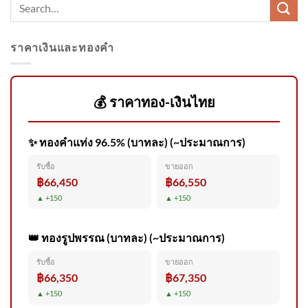
ราคาเงินและทองคำ
พันตำรวจเอกวิรุตม์ เชื่อ ‘นายป๋อ
ง’ ทำงานให้ตำรวจ และทำมา
นานแล้ว | เรื่องใหญ่รายวัน |
💰 ราคาทอง-เงินไทย
สำนักข่าววันนิวส์
✨ ทองคำแท่ง 96.5% (บาทละ) (~ประมาณการ)
อธิบดีกรมอุทยานแห่งชาติ
รับซื้อ
ขายออก
ชี้แจงข้อเท็จจริงกรณีนายวีระ
฿66,450
฿66,550
ธีระภัทรานนท์
▲ +150
▲ +150
👑 ทองรูปพรรณ (บาทละ) (~ประมาณการ)
รับซื้อ
ขายออก
แผ่นดินไหว ประเทศเมียนมา
฿66,350
฿67,350
ขนาด 2.8 วันที่ 6 ส.ค. 2569 เวลา
▲ +150
▲ +150
00:00 น. | รายละเอียดข้อมูล