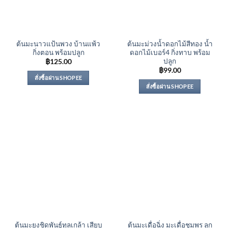
ต้นมะนาวแป้นพวง บ้านแพ้ว
ต้นมะม่วงน้ำดอกไม้สีทอง น้ำ
กิ่งตอน พร้อมปลูก
ดอกไม้เบอร์4 กิ่งทาบ พร้อม
ปลูก
฿
125.00
฿
99.00
สั่งซื้อผ่าน SHOPEE
สั่งซื้อผ่าน SHOPEE
ต้นมะยงชิดพันธุ์ทูลเกล้า เสียบ
ต้นมะเดื่อฉิ่ง มะเดื่อชุมพร ลูก