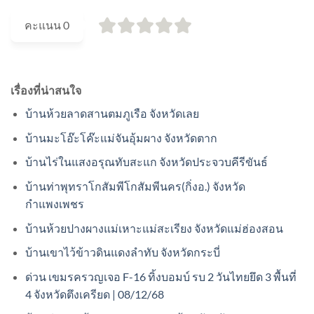
คะแนน
0
เรื่องที่น่าสนใจ
บ้านห้วยลาดสานตมภูเรือ จังหวัดเลย
บ้านมะโอ๊ะโค๊ะแม่จันอุ้มผาง จังหวัดตาก
บ้านไร่ในแสงอรุณทับสะแก จังหวัดประจวบคีรีขันธ์
บ้านท่าพุทราโกสัมพีโกสัมพีนคร(กิ่งอ.) จังหวัด
กำแพงเพชร
บ้านห้วยปางผางแม่เหาะแม่สะเรียง จังหวัดแม่ฮ่องสอน
บ้านเขาไว้ข้าวดินแดงลำทับ จังหวัดกระบี่
ด่วน เขมรครวญเจอ F-16 ทิ้งบอมบ์ รบ 2 วันไทยยึด 3 พื้นที่
4 จังหวัดตึงเครียด | 08/12/68