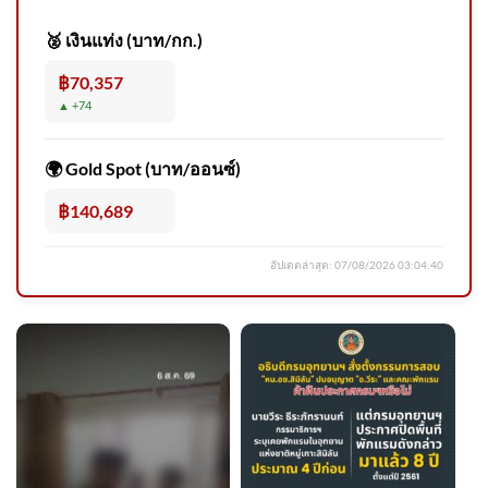
แผ่นดินไหว บริเวณ (Impart)
🥈 เงินแท่ง (บาท/กก.)
฿70,357
▲ +74
CIB D ศาลอาญาสั่งจำคุก
ประสิทธิ์ เจียวก๊ก เพิ่ม 343
🌍 Gold Spot (บาท/ออนซ์)
฿140,689
อัปเดตล่าสุด:
07/08/2026 03:04:40
อาลัย “ซอฟวัน อาแว” นัก
ฟุตบอลสังกัดสโมสร FC Yala
เสียชีวิตหล