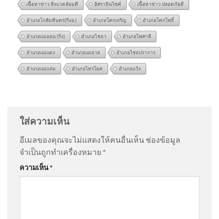
เนื้อหาข่าว สิ่งแวดล้อมดี
อิศราอินไซด์
เนื้อหาข่าว ปลอดภัยดี
อำเภอโกสัมพีนคร(กิ่งอ.)
อำเภอโคกเจริญ
อำเภอโคกโพธิ์
อำเภอแม่ออน (กิ่ง)
อำเภอไชยา
อำเภอไพศาลี
อำเภอแม่แตง
อำเภอแม่อาย
อำเภอไชยปราการ
อำเภอแม่แจ่ม
อำเภอไทรโยค
อำเภอแว้ง
🌧️ สถานการณ์ฝนตกหนัก ไม่ได้
@AaBb-j6s
on
ด่วน เปิดใจ “ตัสนีม” แต่งหน้าแบบนี้มา 10
เสี่ยงแค่ไฟดับหรือน้ำท่วม แต่ยัง
ปี ไม่เคยกระทบงาน
: “
คนเราชอบอะไรไม่เหมือ…
”
อ
ใส่ความเห็น
@steveleeeo
on
ด่วน เปิดใจ “ตัสนีม” แต่งหน้าแบบนี้มา
อีเมลของคุณจะไม่แสดงให้คนอื่นเห็น
ช่องข้อมูล
10 ปี ไม่เคยกระทบงาน
: “
ดูมีเอกลักษณ์มากกว่า…
”
จำเป็นถูกทำเครื่องหมาย
*
วันที่ 6 สิงหาคม 2569 เวลา
ความเห็น
*
12.forty five น. พื้นที่
@sl620
on
ด่วน เปิดใจ “ตัสนีม” แต่งหน้าแบบนี้มา 10 ปี
กรุงเทพมหานคร ฝนเล็กน้อย
ไม่เคยกระทบงาน
: “
สวยครับ
”
2026-08-06 05:51:00