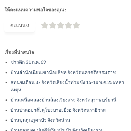
ให้คะแนนความพอใจของคุณ :
คะแนน
0
เรื่องที่น่าสนใจ
ข่าวดึก 31 ก.ค. 69
บ้านสำนักเนียนเขาน้อยสิชล จังหวัดนครศรีธรรมราช
สทนช.เตือน 37 จังหวัดเสี่ยงน้ำท่วมขัง 15-18 พ.ค.2569 สา
เหตุห
บ้านเหนือคลองบ้านส้องเวียงสระ จังหวัดสุราษฎร์ธานี
บ้านปาลอบาต๊ะลุโบะบายะยี่งอ จังหวัดนราธิวาส
บ้านขุนกูนภูคาปัว จังหวัดน่าน
บ้านดอยมดแม่เจดีย์เวียงป่าเป้า จังหวัดเชียงราย