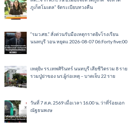
ภูเก็ตโมเดล” จัดระเบียบทวงคืน
“รมว.ศธ.” สั่งด่วนรับมือเหตุกราดยิvโรงเรียน
นนทบุรี วอน หยุดแ 2026-08-07 06:Forty five:00
เหตุยิv รร.เทพศิรินทร์ นนทบุรี เสียชีวิตรวม 8 ราย
รวมปู่ย่าของ นร.ผู้ก่อเหตุ – บาดเจ็บ 22 ราย
วันที่ 7 ส.ค. 2569 เมื่อเวลา 16.00 น. ว่าที่ร้อยเอก
ณัฐธนพงษ