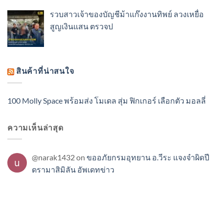
รวบสาวเจ้าของบัญชีม้าแก๊งงานทิพย์ ลวงเหยื่อ
สูญเงินแสน ตรวจป
สินค้าที่น่าสนใจ
100 Molly Space พร้อมส่ง โมเดล สุ่ม ฟิกเกอร์ เลือกตัว มอลลี่
ความเห็นล่าสุด
@narak1432
on
ขออภัยกรมอุทยาน อ.วีระ แจงจำผิดปี
ดรามาสิมิลัน อัพเดทข่าว