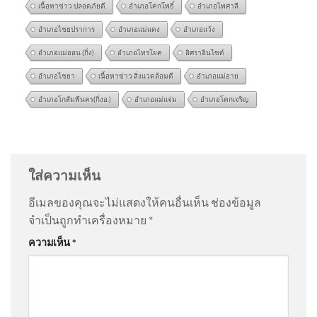
เนื้อหาข่าว ปลอดภัยดี
อำเภอโคกโพธิ์
อำเภอไพศาลี
อำเภอไชยปราการ
อำเภอแม่แตง
อำเภอแว้ง
อำเภอแม่ออน (กิ่ง)
อำเภอไทรโยค
อิศราอินไซด์
อำเภอไชยา
เนื้อหาข่าว สิ่งแวดล้อมดี
อำเภอแม่อาย
อำเภอโกสัมพีนคร(กิ่งอ.)
อำเภอแม่แจ่ม
อำเภอโคกเจริญ
แก้ผังเมืองพังงา รองรับปริมาณ
@narak1432
on
ขออภัยกรมอุทยาน อ.วีระ แจงจำผิดปี
นักท่องเที่ยว ข่าวใต้แลได้ที่เ
ดรามาสิมิลัน อัพเดทข่าว
: “
แก่พูดไม่เพาะ ไม่น่า…
”
ใส่ความเห็น
@BoontaweeSaelim
on
ขออภัยกรมอุทยาน อ.วีระ แจง
อีเมลของคุณจะไม่แสดงให้คนอื่นเห็น
ช่องข้อมูล
จำผิดปี ดรามาสิมิลัน อัพเดทข่าว
: “
เลวทรามมาก เข้าตัว
จำเป็นถูกทำเครื่องหมาย
*
เอ…
”
ตำรวจภูธรภาค 5 ปฏิบัติการก
ความเห็น
*
วาดล้างยาเสพติดในพื้นที่ภาค
เหนือตอ
@mrplastl8211
on
ขออภัยกรมอุทยาน อ.วีระ แจงจำผิด
ปี ดรามาสิมิลัน อัพเดทข่าว
: “
ผมก็ต้องบอกเหมื่ออาจ…
”