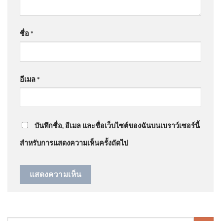
อยากผิวแลดูมีออร่าท้าฟิล
@somchart1977
on
สั่งถอนชื่อคนโกงสอบท้องถิ่น
เตอร์~ ✨ชวนมาดูแลตัวเองด้วย
ชื่อ
*
ภายใน 31 ส.ค. | เอาให้ชัด | สำนักข่าววันนิวส์
: “
การ
โปรแกรม I 2026-08-06
ประชุมเลื่อนเป็นส…
”
08:20:00
อีเมล
*
@ปรีดากุลศิโรรัตน์-บ2ณ
on
สั่งถอนชื่อคนโกงสอบท้อง
ถิ่น ภายใน 31 ส.ค. | เอาให้ชัด | สำนักข่าววันนิวส์
: “
ตลก
U.S. strikes Iranian targets after
ดี
”
foiling attack on its bases
บันทึกชื่อ, อีเมล และชื่อเว็บไซต์ของฉันบนเบราว์เซอร์นี้
สำหรับการแสดงความเห็นครั้งถัดไป
ตำรวจ ปอศ. บุกค้นบ้านและที่
ทำงาน โทน บางแค หลังถูกออก
หมายจ 2026-08-06 05:24:00