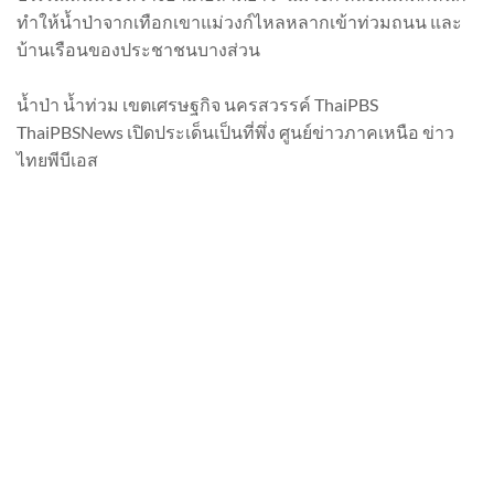
ทำให้น้ำป่าจากเทือกเขาแม่วงก์ไหลหลากเข้าท่วมถนน และ
บ้านเรือนของประชาชนบางส่วน
น้ำป่า น้ำท่วม เขตเศรษฐกิจ นครสวรรค์ ThaiPBS
ThaiPBSNews เปิดประเด็นเป็นที่พึ่ง ศูนย์ข่าวภาคเหนือ ข่าว
ไทยพีบีเอส