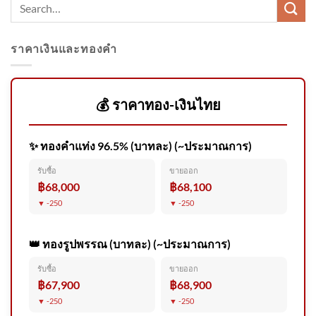
ราคาเงินและทองคำ
(6 ส.ค. 69) นายชัชชาติ สิทธิ
พันธุ์ ผู้ว่าราชการ
กรุงเทพมหานคร
💰 ราคาทอง-เงินไทย
✨ ทองคำแท่ง 96.5% (บาทละ) (~ประมาณการ)
2026-08-05 15:18:00 | ข่าวสาร
รับซื้อ
ขายออก
จากกรุมอุตุนิยมวิทยา
฿68,000
฿68,100
▼ -250
▼ -250
👑 ทองรูปพรรณ (บาทละ) (~ประมาณการ)
รับซื้อ
ขายออก
6 สิงหาคม 2569 สำนักข่าวต่าง
฿67,900
฿68,900
ประเทศรายงานว่า สำนักงานอุตุ
▼ -250
▼ -250
นิยม