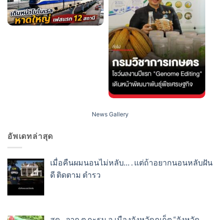
News Gallery
อัพเดทล่าสุด
เมื่อคืนผมนอนไม่หลับ… . แต่ถ้าอยากนอนหลับฝัน
ดี ติดตาม ตำรว
สด…จาก ต.กะรน อ.เมืองจังหวัดภูเก็ต “จังหวัด