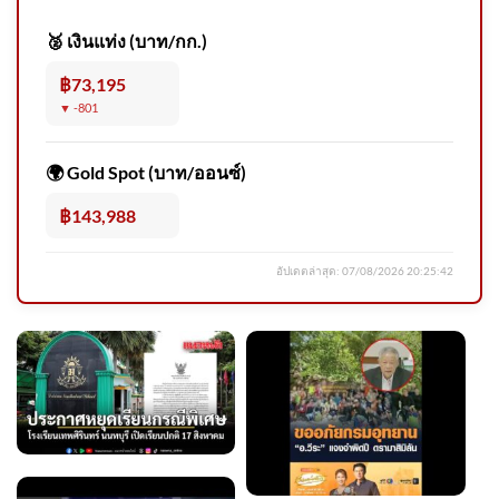
🥈 เงินแท่ง (บาท/กก.)
฿73,195
▼ -801
อัปเดตล่าสุด
🌍 Gold Spot (บาท/ออนซ์)
฿143,988
อัปเดตล่าสุด:
07/08/2026 20:25:42
National Geographic ฉบับภาษา
ไทย และ บ้านและสวน
Explorers Clu