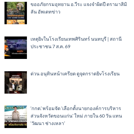
ขออภัยกรมอุทยาน อ.วีระ แจงจำผิดปี ดรามาสิมิ
ลัน อัพเดทข่าว
เหตุยิvในโรงเรียนเทพศิรินทร์ นนทบุรี | สถานี
ประชาชน 7 ส.ค. 69
ด่วน อนุทินหน้าเครียด ดูจุดกราดยิvโรงเรียน ​
‘กกต.’ พร้อมจัด ‘เลือกตั้งนายกองค์การบริหาร
ส่วนจังหวัดขอนแก่น’ ใหม่ ภายใน 60 วัน แทน
‘วัฒนา ช่างเหลา’