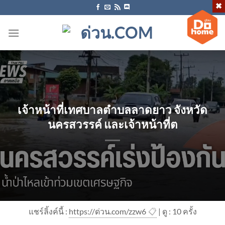
ข้าม
ไป
ยัง
เนื้อหา
เจ้าหน้าที่เทศบาลตำบลลาดยาว จังหวัด
นครสวรรค์ และเจ้าหน้าที่ต
แชร์ลิ้งค์นี้ :
https://ด่วน.com/zzw6
📋
| ดู : 1
0
ครั้ง