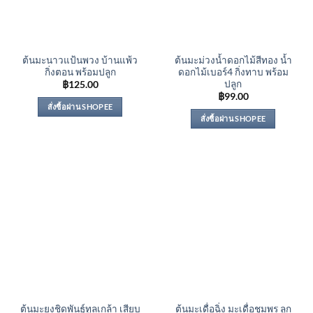
ต้นมะนาวแป้นพวง บ้านแพ้ว
ต้นมะม่วงน้ำดอกไม้สีทอง น้ำ
กิ่งตอน พร้อมปลูก
ดอกไม้เบอร์4 กิ่งทาบ พร้อม
ปลูก
฿
125.00
฿
99.00
สั่งซื้อผ่าน SHOPEE
สั่งซื้อผ่าน SHOPEE
ต้นมะยงชิดพันธุ์ทูลเกล้า เสียบ
ต้นมะเดื่อฉิ่ง มะเดื่อชุมพร ลูก