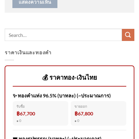
เพื่อนบ้านเผย ปู่-ย่า เป็นคนดี เด็ก
ชายก่อเหตุเป็นคนเก็บตัว |
ชั่วโมงข่าว เสาร์ – อาทิตย์
9ส.ค.69
ราคาเงินและทองคำ
Argentinas Milei balances ties
with Washington and Beijing
💰 ราคาทอง-เงินไทย
✨ ทองคำแท่ง 96.5% (บาทละ) (~ประมาณการ)
คลองหวะ สลด สิบล้อพ่วงชนรถ
รับซื้อ
ขายออก
จักรยานยนต์ แยกคลองหวะ
฿67,700
฿67,800
หญิงเสีe 2026-08-08 02:17:00
● 0
● 0
👑 ทองรูปพรรณ (บาทละ) (~ประมาณการ)