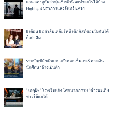
ด่วน ลองดูกันว่าหุ่นเชิดตัวนี้ จะทำอะไรได้บ้าง |
Highlight ปราการแสงจันทร์ EP14
8 เดือน 8 อย่าลืมเคลียร์หนี้ เช็กลิสต์ชอปปิงกันได้
ก็อย่าลืม
รวบบัญชีม้าตัวแสบแก๊งคอลเซ็นเตอร์ ลวงเงิน
นักศึกษาอ้างเป็นตำ
” เหตุยิv ” โรงเรียนดัง โศกนาฏกรรม “ซ้ำรอยเดิม
ข่าวใต้แลได้