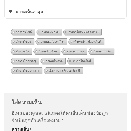
ความเห็นล่าสุด.
อิศราอินไซด์
อำเภอแม่อาย
อำเภอโกสัมพีนคร(กิ่งอ.)
อำเภอไชยา
อำเภอแม่ออน (กิ่ง)
เนื้อหาข่าว ปลอดภัยดี
อำเภอแว้ง
อำเภอไทรโยค
อำเภอแม่แตง
อำเภอแม่แจ่ม
อำเภอโคกเจริญ
อำเภอไพศาลี
อำเภอโคกโพธิ์
อำเภอไชยปราการ
เนื้อหาข่าว สิ่งแวดล้อมดี
จับหนุ่มใหญ่วัย 60 ปี ลวงเด็ก
@lilacha3664
on
เมื่อ ‘คุก’ ไม่ได้เปลี่ยน ‘คน’ แต่เป็นแดน
หญิงอายุ 17 ปี อ้างสอนวิชานวด
บ่มเพาะปีศาจ ผ่านเลนส์ ‘หรั่ง พระนคร’ | PART 1/3
: “
นำ
ก
เสนออีกมุมมองหนึ่ง…
”
ใส่ความเห็น
อีเมลของคุณจะไม่แสดงให้คนอื่นเห็น
ช่องข้อมูล
@สายทองแสนพวง
on
เมื่อ ‘คุก’ ไม่ได้เปลี่ยน ‘คน’ แต่เป็น
จำเป็นถูกทำเครื่องหมาย
*
แดนบ่มเพาะปีศาจ ผ่านเลนส์ ‘หรั่ง พระนคร’ | PART 1/3
:
อ่านสัญญาณอันตราย แตะเบรก
ความเห็น
*