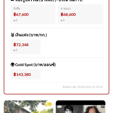
รับซื้อ
ขายออก
วันที่ 8 สิงหาคม 2569 เว็บไซต์
฿67,600
฿68,600
ราชกิจจานุเบกษา เผยแพร่
● 0
● 0
ประกาศ
🥈 เงินแท่ง (บาท/กก.)
฿72,348
● 0
ปภ. ห่วงใยประชาชน วันที่ 6-9
สิงหาคม 2569 ปภ.แจ้งเตือน 49
🌍 Gold Spot (บาท/ออนซ์)
จั
฿143,380
อัปเดตล่าสุด:
09/08/2026 22:39:00
กรมอุทยานแห่งชาติ สัตว์ป่า
และพันธุ์พืช​ ชี้แจงข้อเท็จจริง