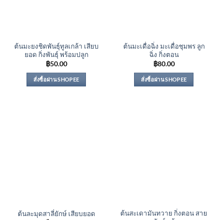
ต้นมะยงชิดพันธุ์ทูลเกล้า เสียบ
ต้นมะเดื่อฉิ่ง มะเดื่อชุมพร ลูก
ยอด กิ่งพันธุ์ พร้อมปลูก
ฉิ่ง กิ่งตอน
฿
50.00
฿
80.00
สั่งซื้อผ่าน SHOPEE
สั่งซื้อผ่าน SHOPEE
ต้นสะเดามันทวาย กิ่งตอน สาย
ต้นละมุดสาลี่ยักษ์ เสียบยอด