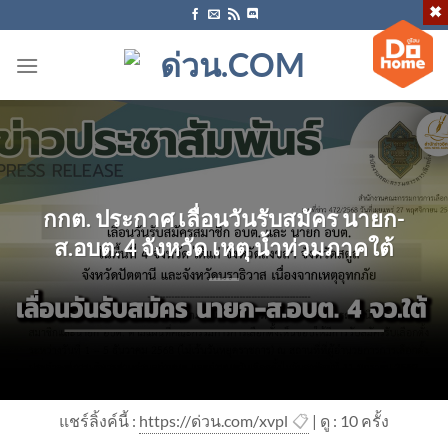
ข้าม
ไป
ยัง
เนื้อหา
กกต. ประกาศ เลื่อนวันรับสมัคร นายก-
ส.อบต. 4 จังหวัด เหตุ น้ำท่วมภาคใต้
แชร์ลิ้งค์นี้ :
https://ด่วน.com/xvpl
📋
| ดู : 1
0
ครั้ง