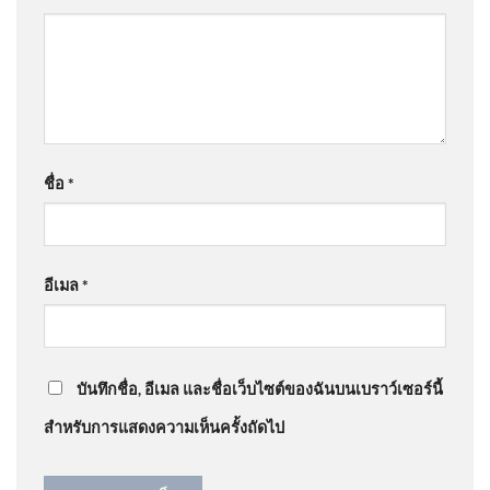
“
คนคุกต่าง.ปท..ไม่แน่…
”
“เด็ก” ก่อเหตุรุนแรง ข่าวใต้แล
ได้
@Vinai-u6u
on
เมื่อ ‘คุก’ ไม่ได้เปลี่ยน ‘คน’ แต่เป็นแดน
บ่มเพาะปีศาจ ผ่านเลนส์ ‘หรั่ง พระนคร’ | PART 1/3
: “
คุก
จะเปลี่ยนคนได้งัย…
”
. 2026-08-07 23:20:00
ชื่อ
*
@GenBXYZ
on
แม่ ‘เต้ ดราก้อนไฟว์’ ใจสลาย ยังคาใจปม
เสียชีวิต เผยเส้นทางชีวิต อัพเดทข่าว
: “
ทรงนี้ไม่ใช่ซึม
เศร้า…
”
อีเมล
*
‘รอดหรือร่วง เลือกตั้งบอร์ด
@Model-X45
on
แม่ ‘เต้ ดราก้อนไฟว์’ ใจสลาย ยังคาใจ
สำนักงานประกันสังคม’ หลัง
ปมเสียชีวิต เผยเส้นทางชีวิต อัพเดทข่าว
: “
คนที่เป็นโรค
ศาลปกครองกลางสั่งทุเลา
บันทึกชื่อ, อีเมล และชื่อเว็บไซต์ของฉันบนเบราว์เซอร์นี้
ซึมเศร้า…
”
สำหรับการแสดงความเห็นครั้งถัดไป