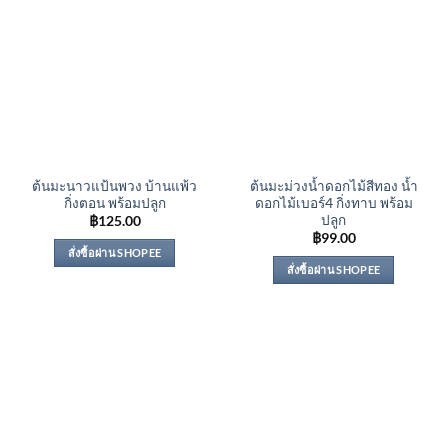
ต้นมะนาวแป้นพวง บ้านแพ้ว
ต้นมะม่วงน้ำดอกไม้สีทอง น้ำ
กิ่งตอน พร้อมปลูก
ดอกไม้เบอร์4 กิ่งทาบ พร้อม
ปลูก
฿
125.00
฿
99.00
สั่งซื้อผ่าน SHOPEE
สั่งซื้อผ่าน SHOPEE