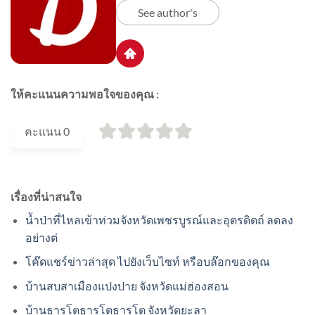
See author's
ให้คะแนนความพอใจของคุณ :
คะแนน
0
เรื่องที่น่าสนใจ
น้ำป่าที่ไหลเข้าท่วมจังหวัดเพชรบูรณ์และอุตรดิตถ์ ลดลง
อย่างต่
โค๊ดแชร์ข่าวล่าสุด ไปยังเว็บไซท์ หรือบล๊อกของคุณ
บ้านสบสาเมืองแปงปาย จังหวัดแม่ฮ่องสอน
บ้านธารโตธารโตธารโต จังหวัดยะลา