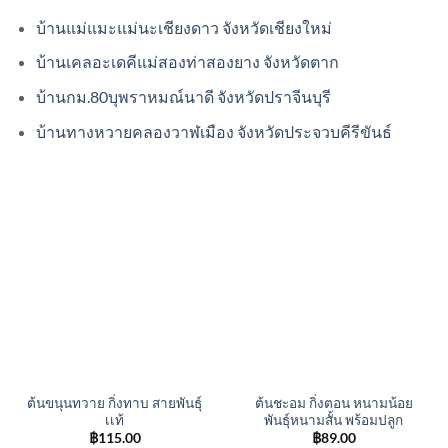
บ้านแม่แมะแม่นะเชียงดาว จังหวัดเชียงใหม่
บ้านเคลอะเดคีแม่สองท่าสองยาง จังหวัดตาก
บ้านกม.80บุพราหมณ์นาดี จังหวัดปราจีนบุรี
บ้านทางหวายคลองวาฬเมือง จังหวัดประจวบคีรีขันธ์
ต้นขนุนทวาย กิ่งทาบ สายพันธุ์
ต้นชะอม กิ่งตอน หนามน้อย
เเท้
พันธุ์หนามสั้น พร้อมปลูก
฿
115.00
฿
89.00