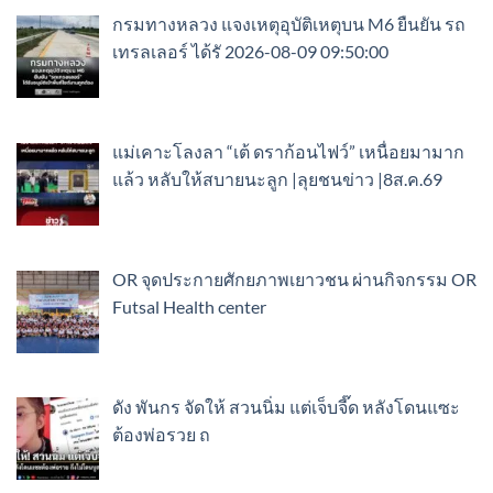
กรมทางหลวง แจงเหตุอุบัติเหตุบน M6 ยืนยัน รถ
เทรลเลอร์ ได้รั 2026-08-09 09:50:00
แม่เคาะโลงลา “เต้ ดราก้อนไฟว์” เหนื่อยมามาก
แล้ว หลับให้สบายนะลูก |ลุยชนข่าว |8ส.ค.69
OR จุดประกายศักยภาพเยาวชน ผ่านกิจกรรม OR
Futsal Health center
ดัง พันกร จัดให้ สวนนิ่ม แต่เจ็บจี๊ด หลังโดนแซะ
ต้องพ่อรวย ถ