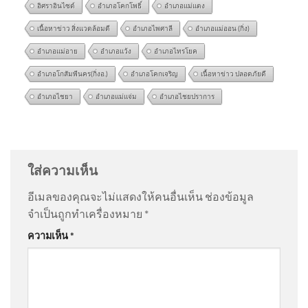
อิศราอินไซด์
อำเภอโคกโพธิ์
อำเภอแม่แตง
เนื้อหาข่าว สิ่งแวดล้อมดี
อำเภอไพศาลี
อำเภอแม่ออน (กิ่ง)
อำเภอแม่อาย
อำเภอแว้ง
อำเภอไทรโยค
อำเภอโกสัมพีนคร(กิ่งอ.)
อำเภอโคกเจริญ
เนื้อหาข่าว ปลอดภัยดี
อำเภอไชยา
อำเภอแม่แจ่ม
อำเภอไชยปราการ
SCB FM มองบาทอาจอ่อนได้ใน
@Chotapus
on
ตรวจสอบ “อาวุธปืน” ที่ถูกใช้ก่อเหตุ |
ระยะสั้น ความเสี่ยง Unwind
ข่าวค่ำ 7 ส.ค. 69
: “
ให้ราชการพกปืน ชาวบ้…
”
carry commerce ยังต่ำ แม้เยน
ใส่ความเห็น
แข็งค่าเร็ว
@somchityainork4733
on
สด “นายกรัฐมนตรี” ลงพื้นที่
อีเมลของคุณจะไม่แสดงให้คนอื่นเห็น
ช่องข้อมูล
โรงเรียนเทพศิรินทร์ นนทบุรี อัพเดทข่าว
: “
เรื่องคอนเท้น
จำเป็นถูกทำเครื่องหมาย
*
ไว้ใจหน…
”
แผ่นดินไหว ประเทศเมียนมา
ความเห็น
*
ขนาด 4.1 วันที่ 7 ส.ค. 2569 เวลา
12:56 น. | รายละเอียดข้อมูล
@Kunk69
on
สด “นายกรัฐมนตรี” ลงพื้นที่โรงเรียน
แผ่นดินไหว บริเวณ (Region)
เทพศิรินทร์ นนทบุรี อัพเดทข่าว
: “
ไปหาแสงไงควรไป
เยี่ยม…
”