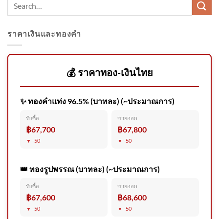
ราคาเงินและทองคำ
สั่งถอนชื่อคนโกงสอบท้องถิ่น
💰 ราคาทอง-เงินไทย
ภายใน 31 ส.ค. | เอาให้ชัด |
สำนักข่าววันนิวส์
✨ ทองคำแท่ง 96.5% (บาทละ) (~ประมาณการ)
รับซื้อ
ขายออก
฿67,700
฿67,800
▼ -50
▼ -50
เปิดประวัติ เสือเด็ก สาเหตุ
ทำร้าย เจ้าหน้าที่ดับ อัพเดทข่าว
👑 ทองรูปพรรณ (บาทละ) (~ประมาณการ)
รับซื้อ
ขายออก
฿67,600
฿68,600
▼ -50
▼ -50