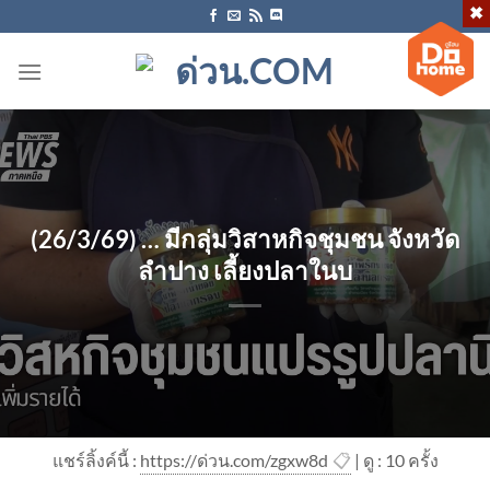
ข้าม
ไป
ยัง
เนื้อหา
(26/3/69) … มีกลุ่มวิสาหกิจชุมชน จังหวัด
ลำปาง เลี้ยงปลาในบ
แชร์ลิ้งค์นี้ :
https://ด่วน.com/zgxw8d
📋
| ดู : 1
0
ครั้ง