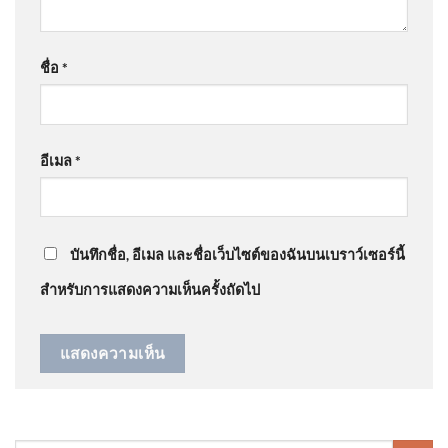
เที่ยงวันเดินทาง : 6 สิงหาคม 2569 FM91 เที่ยงวันเด
2026-08-06 05:07:00
ชื่อ
*
@JaonayDG
on
สด “นายกรัฐมนตรี” ลงพื้นที่โรงเรียน
เทพศิรินทร์ นนทบุรี อัพเดทข่าว
: “
ไปเพื่อให้สุ่นวา
ครม.ไฟเขียว เดินหน้า “โมโน
ยมาก…
”
เรลสงขลา” เฟสแรก 12.54 กม.
เชื่อม 2026-08-06 05:Forty
อีเมล
*
five:00
@narak1432
on
ขออภัยกรมอุทยาน อ.วีระ แจงจำผิดปี
ดรามาสิมิลัน อัพเดทข่าว
: “
แก่พูดไม่เพาะ ไม่น่า…
”
บันทึกชื่อ, อีเมล และชื่อเว็บไซต์ของฉันบนเบราว์เซอร์นี้
สำหรับการแสดงความเห็นครั้งถัดไป
มิน ออง ไลง์ มาไทย เปิดมิติใคร
ได้ใครเสีย? 7 ส.ค. 69