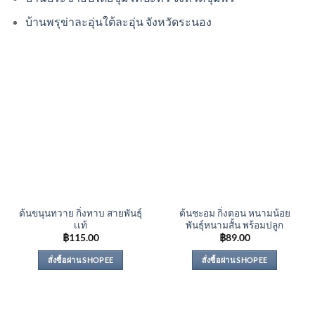
บ้านพรุข่าละอุ่นใต้ละอุ่น จังหวัดระนอง
ต้นขนุนทวาย กิ่งทาบ สายพันธุ์
ต้นชะอม กิ่งตอน หนามน้อย
เเท้
พันธุ์หนามสั้น พร้อมปลูก
฿
115.00
฿
89.00
สั่งซื้อผ่าน SHOPEE
สั่งซื้อผ่าน SHOPEE