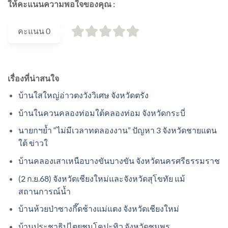
ให้คะแนนความพอใจของคุณ :
คะแนน
0
เรื่องที่น่าสนใจ
บ้านใสใหญ่อ่าวตงวังวิเศษ จังหวัดตรัง
บ้านในควนคลองท่อมใต้คลองท่อม จังหวัดกระบี่
นายกฯย้ำ “ไม่มีเวลาทดลองงาน” ปัญหา 3 จังหวัดชายแดน
ใต้ ข่าวใ
บ้านคลองเสาเหนือบางขันบางขัน จังหวัดนครศรีธรรมราช
(2 ก.ย.68) จังหวัดเชียงใหม่และจังหวัดสุโขทัย แม้
สถานการณ์น้ำ
บ้านห้วยป่าซางกึ๊ดช้างแม่แตง จังหวัดเชียงใหม่
บ้านประชาธิปไตยชุมโคปะทิว จังหวัดชุมพร