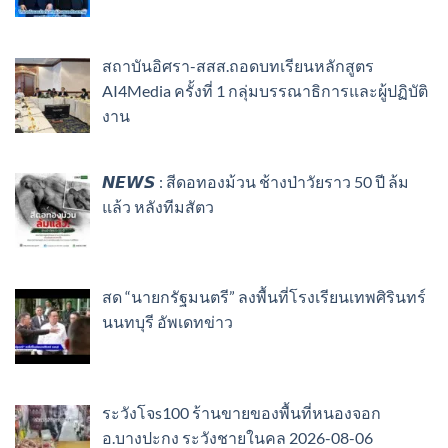
สถาบันอิศรา-สสส.ถอดบทเรียนหลักสูตร
AI4Media ครั้งที่ 1 กลุ่มบรรณาธิการและผู้ปฏิบัติ
งาน
𝙉𝙀𝙒𝙎 : สีดอทองม้วน ช้างป่าวัยราว 50 ปี ล้ม
แล้ว หลังทีมสัตว
สด “นายกรัฐมนตรี” ลงพื้นที่โรงเรียนเทพศิรินทร์
นนทบุรี อัพเดทข่าว
ระวังโจs100 ร้านขายของพื้นที่หนองจอก
อ.บางปะกง ระวังชายในคล 2026-08-06