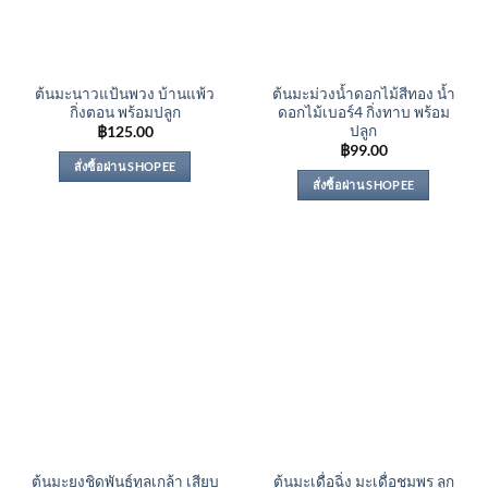
ต้นมะนาวแป้นพวง บ้านแพ้ว
ต้นมะม่วงน้ำดอกไม้สีทอง น้ำ
กิ่งตอน พร้อมปลูก
ดอกไม้เบอร์4 กิ่งทาบ พร้อม
ปลูก
฿
125.00
฿
99.00
สั่งซื้อผ่าน SHOPEE
สั่งซื้อผ่าน SHOPEE
ต้นมะยงชิดพันธุ์ทูลเกล้า เสียบ
ต้นมะเดื่อฉิ่ง มะเดื่อชุมพร ลูก