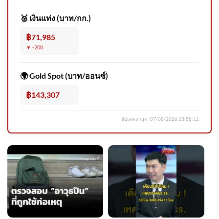
รวบ ภัทรวดี นายหน้าเถื่อนตุ๋น
ส่งแรงงานไปเกาหลีใต้ เหยื่อสู
🥈 เงินแท่ง (บาท/กก.)
฿71,985
▼ -200
🌍 Gold Spot (บาท/ออนซ์)
แก้ผังเมืองพังงา รองรับปริมาณ
นักท่องเที่ยว ข่าวใต้แลได้ที่เ
฿143,307
อัปเดตล่าสุด:
07/08/2026 23:58:12