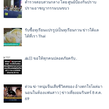
ตำรวจสอบสวนกลาง โดย ศูนย์ป้องกันปราบ
ปรามอาชญากรรมบนขบว
รับซื้อทุเรียนแปรรูปเป็นทุเรียนกวน ข่าวใต้แล
ได้ที่เรา Thai
🙏🏻 ขอให้ทุกคนปลอดภัยครับ .
ด่วน ฆ่-าหนุ่มจีนเสียชีวิตสยอง อ้างตกใจโผล่มา
นอนในห้องแฟนสาว | ข่าวเที่ยงอมรินทร์ 8 ส.ค.
69