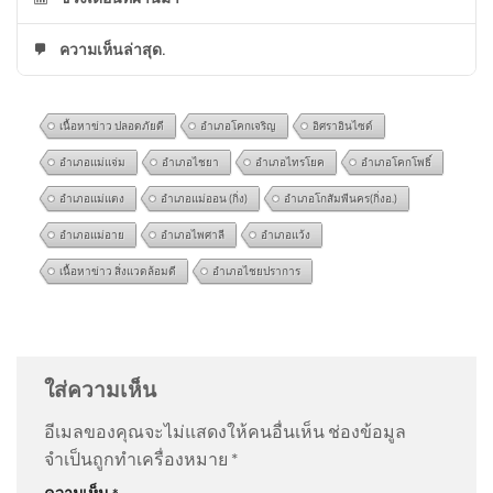
ความเห็นล่าสุด.
เนื้อหาข่าว ปลอดภัยดี
อำเภอโคกเจริญ
อิศราอินไซด์
อำเภอแม่แจ่ม
อำเภอไชยา
อำเภอไทรโยค
อำเภอโคกโพธิ์
อำเภอแม่แตง
อำเภอแม่ออน (กิ่ง)
อำเภอโกสัมพีนคร(กิ่งอ.)
อำเภอแม่อาย
อำเภอไพศาลี
อำเภอแว้ง
เนื้อหาข่าว สิ่งแวดล้อมดี
อำเภอไชยปราการ
🖤🖤 กรมทรัพยากรทางทาง
@Kevin-k3v8g
on
คลังเล็งอุดหนุนบ้านละ 5 หมื่นติด ‘โซ
ทะเลและชายฝั่ง 🤍🤍 🕊️ขอ
ลาร์รูฟท็อป’ เดินหน้าเปลี่ยนผ่านพลังงาน คาดชัดเจนใน
แสดงความเสียใจอย่า
1 เดือน อัพเดทข่าว
: “
ออกมาแต่ละโครงการมัน…
”
ใส่ความเห็น
อีเมลของคุณจะไม่แสดงให้คนอื่นเห็น
ช่องข้อมูล
@jocole2520
on
คลังเล็งอุดหนุนบ้านละ 5 หมื่นติด ‘โซ
จำเป็นถูกทำเครื่องหมาย
*
ลาร์รูฟท็อป’ เดินหน้าเปลี่ยนผ่านพลังงาน คาดชัดเจนใน
🚨 ปภ. ประกาศผลผู้ผ่านการสอบ