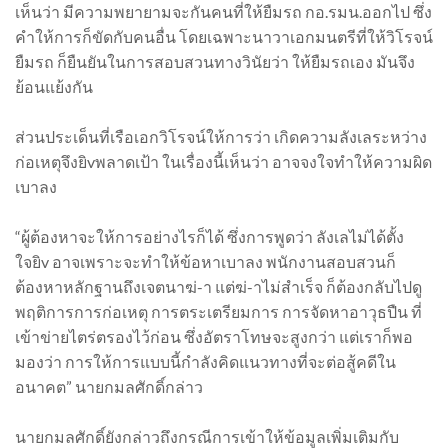
เห็นว่า มีความพยายามจะกันคนที่ให้ยืมรถ กอ.รมน.ออกไป ซึ่ง
คำให้การก็ขัดกับคนอื่น โดยเฉพาะนาวาเอกมนตรีที่ให้วิโรจน์
ยืมรถ ก็ยืนยันในการสอบสวนทางวินัยว่า ให้ยืมรถเอง มันจึง
ย้อนแย้งกัน
ส่วนประเด็นที่เรือเอกวิโรจน์ให้การว่า เกิดความลังเลระหว่าง
ก่อเหตุจึงยิvพลาดเป้า ในเรื่องนี้เห็นว่า อาจจงใจทำให้ความผิด
เบาลง
“ผู้ต้องหาจะให้การอย่างไรก็ได้ ซึ่งการพูดว่า ลังเลไม่ได้ตั้ง
ใจยิv อาจเพราะจะทำให้ข้อหาเบาลง พนักงานสอบสวนก็
ต้องหาหลักฐานถึงเจตนาฆ่-า แต่ฆ่-าไม่สำเร็จ ก็ต้องกลับไปดู
พฤติการการก่อเหตุ การตระเตรียมการ การจัดหาอาวุธปืน ที่
เข้าข่ายไตร่ตรองไว้ก่อน ซึ่งอัตราโทษจะสูงกว่า แต่เราก็พอ
มองว่า การให้การแบบนี้กำลังคิดแนวทางที่จะต่อสู้คดีใน
อนาคต” นายกมลศักดิ์กล่าว
นายกมลศักดิ์ยังกล่าวถึงกรณีการเข้าให้ข้อมูลเพิ่มเติมกับ