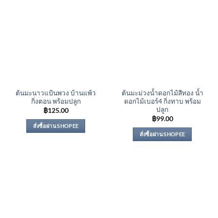
ต้นมะนาวแป้นพวง บ้านแพ้ว
ต้นมะม่วงน้ำดอกไม้สีทอง น้ำ
กิ่งตอน พร้อมปลูก
ดอกไม้เบอร์4 กิ่งทาบ พร้อม
ปลูก
฿
125.00
฿
99.00
สั่งซื้อผ่าน SHOPEE
สั่งซื้อผ่าน SHOPEE