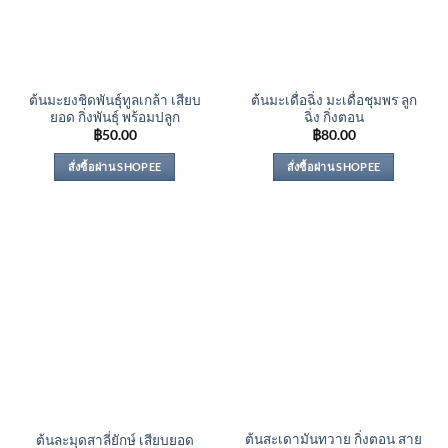
ต้นมะยงชิดพันธุ์ทูลเกล้า เสียบ
ต้นมะเดื่อฉิ่ง มะเดื่อชุมพร ลูก
ยอด กิ่งพันธุ์ พร้อมปลูก
ฉิ่ง กิ่งตอน
฿
50.00
฿
80.00
สั่งซื้อผ่าน SHOPEE
สั่งซื้อผ่าน SHOPEE
ต้นสะเดามันทวาย กิ่งตอน สาย
ต้นละมุดสาลี่ยักษ์ เสียบยอด