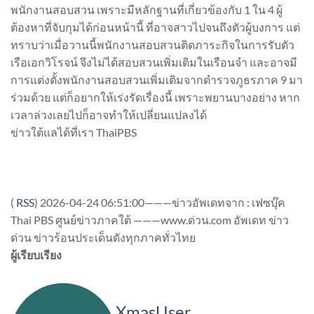
พนักงานสอบสวน เพราะมีหลักฐานที่เกี่ยวข้องกับ 1 ใน 4 ผู้
ต้องหาที่จับกุมได้ก่อนหน้านี้ ที่อาจสาวไปจนถึงตัวผู้บงการ แต่
ทราบว่าเมื่อวานนี้พนักงานสอบสวนติดภาระกิจในการรับตัว
เรือเอกวิโรจน์ จึงไม่ได้สอบสวนเพิ่มเติมในเรือนจำ และอาจมี
การแต่งตั้งพนักงานสอบสวนเพิ่มเติมจากตำรวจภูธรภาค 9 มา
ร่วมด้วย แต่ก็อยากให้เร่งรัดเรื่องนี้ เพราะพยานบางอย่าง หาก
เวลาล่วงเลยไปก็อาจทำให้เปลี่ยนแปลงได้
ข่าวใต้แลได้ที่เรา ThaiPBS
(
RSS
)
2026-04-24 06:51:00———ข่าวอัพเดทจาก : เฟซบุ๊ค
Thai PBS ศูนย์ข่าวภาคใต้ ———www.ด่วน.com อัพเดท ข่าว
ด่วน ข่าวร้อนประเด็นดังทุกภาคทั่วไทย
ผู้เรียบเรียง
XmasUser