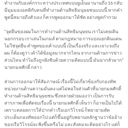
ทำงานกับองค์กรระหว่างประเทศแบบยูเอ็นมานานถึง 16 กลับ
มีมุมมองอคติกับคนที่ทำงานด้านสิทธิมนุษยชนแบบนี้ หากคำ
พูดนี้หมายถึงตัวเอง ก็ควรพูดออกมาให้ชัด อย่างพูดกำกวม
“จุดยืนของผมในการทำงานด้านสิทธิมนุษยน เราไม่เคยเดิน
นอกกรอบ เราเล่นในเกมส์ ตามกฎหมาย การแบ่งแยกดินแดน
ไม่ใช่จุดยืน คำพูดของเค้าแบบนี้ เป็นเรื่องจริง และเจาะจงถึง
ผม ก็ต้องดูว่า เค้าได้ข้อมูลมากจากไหน จากงานด้านการข่าว
ส่วนไหน ทำไมถึงถูกฝังชิบด้วยความคิดแบบนี้ มันน่ากลัวมาก”
นายกมลศักดิ์ กล่าว
ส่วนการออกมาให้สัมภาษณ์ เรื่องนี้ไม่เกี่ยวข้องกับกองทัพ
หน่วยงานด้านความมั่นคง แต่ไม่พอใจส่วนตัวที่นายกมลศักดิ์
ทำงานด้านสิทธิมนุษยชน ซึ่งหลายฝ่ายมองว่า เป็นการรับ
สารภาพเพื่อตัดจบเรื่องนี้ นายกมลศักดิ์ เห็นว่า ก็อาจเป็นไปได้
เพราะตลอดการให้ปากคำ เรือเอกวิโรจน์ ก็พยายามตัด
ประเด็นกองทัพออกไป แต่ก็ขึ้นอยู่กับพยานหลักฐานว่าข้ออ้าง
ของเรือวิโรจน์จะฟังขึ้นหรือไม่ และสังคมจะคิดอย่างไร แต่ก็