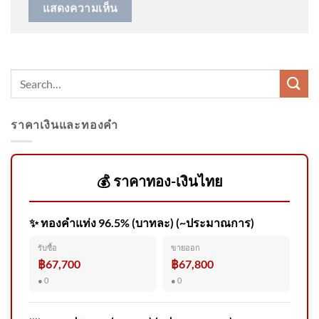
ทลายโกดัง “บุหรี่ต่างประเทศหนี
ภาษี” มูลค่ากว่า 160 ล้านบาท #
ราคาเงินและทองคำ
สรุปราคาทองคำ 7 ส.ค.2569 ปิด
ตลาด +700บาท ผันผวน 27 ครั้ง
ข่
💰 ราคาทอง-เงินไทย
✨ ทองคำแท่ง 96.5% (บาทละ) (~ประมาณการ)
🥹 ขอให้ทุกคนปลอดภัย .
รับซื้อ
ขายออก
฿67,700
฿67,800
● 0
● 0