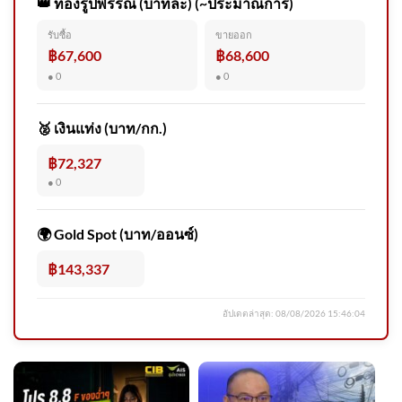
👑 ทองรูปพรรณ (บาทละ) (~ประมาณการ)
รับซื้อ
ขายออก
กู้ภัยป่อเต็กตึ๊ง รายงาน ตรวจ
฿67,600
฿68,600
สอบบ้าน นร.ก่อเหตุ ยิvในโรง
● 0
● 0
เรีย 2026-08-07 06:10:00
🥈 เงินแท่ง (บาท/กก.)
฿72,327
● 0
“พ่อ” มือปืนขอโทษสังคม “พุทธ”
ชี้เป้าถาม “เพื่อน” ไขปริศนา
🌍 Gold Spot (บาท/ออนซ์)
ทำไมต้องฆ่-า?
฿143,337
อัปเดตล่าสุด:
08/08/2026 15:46:04
“สุรศักดิ์” ลุยศรีสะเกษ ดัน วัด
ปราสาทภูฝ้าย สู่แลนด์มาร์กว