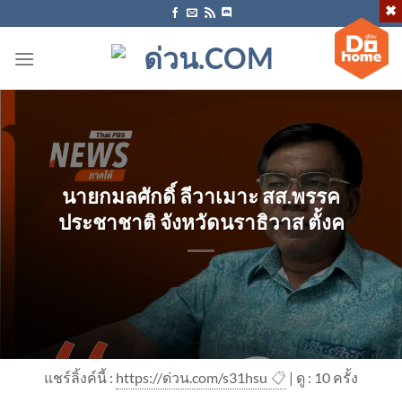
ข้าม
ไป
ยัง
เนื้อหา
นายกมลศักดิ์ ลีวาเมาะ สส.พรรค
ประชาชาติ จังหวัดนราธิวาส ตั้งค
แชร์ลิ้งค์นี้ :
https://ด่วน.com/s31hsu
📋
| ดู : 1
0
ครั้ง