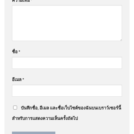
ความเห็น
*
1 เดือน อัพเดทข่าว
: “
วงการช่างติดตั้งโซล่…
”
แข่งขันเพื่อบรรจุและแต่งตั้ง
บุคคล
@สมภพจันทศร
on
คลังเล็งอุดหนุนบ้านละ 5 หมื่นติด ‘โซ
ลาร์รูฟท็อป’ เดินหน้าเปลี่ยนผ่านพลังงาน คาดชัดเจนใน
1 เดือน อัพเดทข่าว
: “
ห้าหมื่นทำขายกลางวัน…
”
2026-08-07 16:17:00 | ข่าวสาร
จากกรุมอุตุนิยมวิทยา
ชื่อ
*
@สิงห์สุวรรณ-ว8ด
on
ด่วน ฆ่-าหนุ่มจีนเสียชีวิตสยอง
อ้างตกใจโผล่มานอนในห้องแฟนสาว | ข่าวเที่ยง
อมรินทร์ 8 ส.ค. 69
: “
ผู้หญิงไม่กล้าพูดตรง…
”
อีเมล
*
รวบผู้ต้องหาแก๊งอุ้มชาวจีนอ้าง
@VrpKt
on
ด่วน ฆ่-าหนุ่มจีนเสียชีวิตสยอง อ้างตกใจโผล่
เป็นตำรวจ ทำร้ายร่างกายขู่รีดเ
มานอนในห้องแฟนสาว | ข่าวเที่ยงอมรินทร์ 8 ส.ค. 69
:
บันทึกชื่อ, อีเมล และชื่อเว็บไซต์ของฉันบนเบราว์เซอร์นี้
“
อี่นี่น่าจะโดนไม่ใช่…
”
สำหรับการแสดงความเห็นครั้งถัดไป