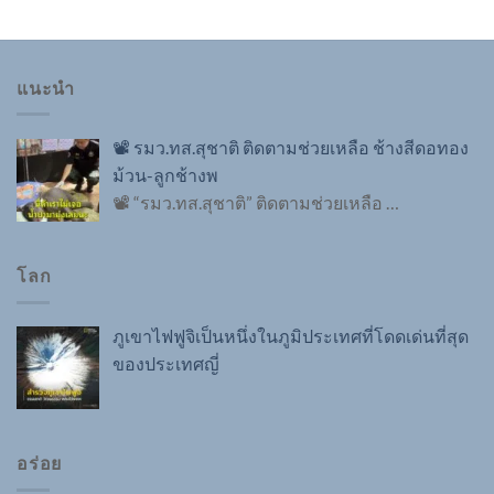
แนะนำ
📽️ รมว.ทส.สุชาติ ติดตามช่วยเหลือ ช้างสีดอทอง
ม้วน-ลูกช้างพ
📽️ “รมว.ทส.สุชาติ” ติดตามช่วยเหลือ
…
โลก
ภูเขาไฟฟูจิเป็นหนึ่งในภูมิประเทศที่โดดเด่นที่สุด
ของประเทศญี่
อร่อย