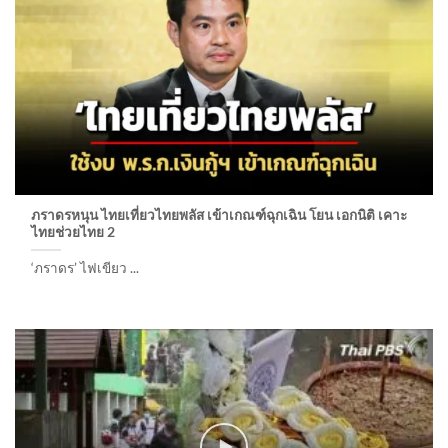
ภราดรหนุน ไทยเที่ยวไทยพลัส เข้าเกณฑ์ฉุกเฉิน โยน เอกนิติ เคาะ
ไทยช่วยไทย 2
‘ภราดร’ ไฟเขียว ...