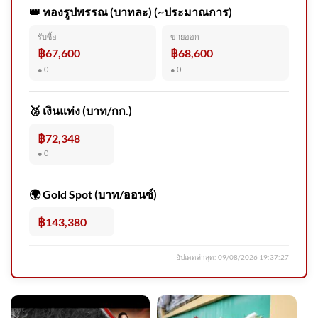
👑 ทองรูปพรรณ (บาทละ) (~ประมาณการ)
รับซื้อ
ขายออก
฿67,600
฿68,600
● 0
● 0
🥈 เงินแท่ง (บาท/กก.)
฿72,348
● 0
🌍 Gold Spot (บาท/ออนซ์)
฿143,380
อัปเดตล่าสุด:
09/08/2026 19:37:27