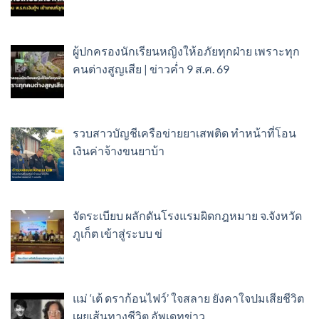
ผู้ปกครองนักเรียนหญิงให้อภัยทุกฝ่าย เพราะทุก
คนต่างสูญเสีย | ข่าวค่ำ 9 ส.ค. 69
รวบสาวบัญชีเครือข่ายยาเสพติด ทำหน้าที่โอน
เงินค่าจ้างขนยาบ้า
จัดระเบียบ ผลักดันโรงแรมผิดกฎหมาย จ.จังหวัด
ภูเก็ต เข้าสู่ระบบ ข่
แม่ ‘เต้ ดราก้อนไฟว์’ ใจสลาย ยังคาใจปมเสียชีวิต
เผยเส้นทางชีวิต อัพเดทข่าว