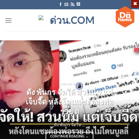
ข้าม
ไป
ยัง
เนื้อหา
EXPLORE ข่าว
ดัง พันกร จัดให้ สวนนิ่ม แต่
เจ็บจี๊ด หลังโดนแซะต้องพ่อ
รวย ถ
ดัง พันกร จัดให ...
CONTINUE READING
→