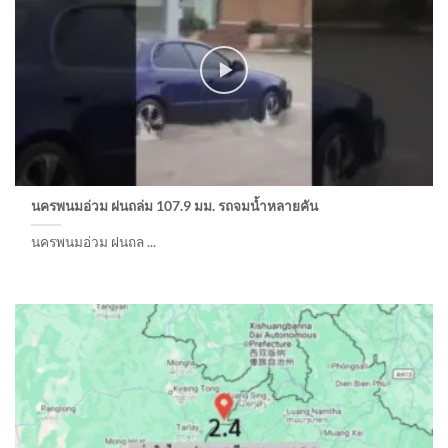
นครพนมอ่วม ฝนถล่ม 107.9 มม. รถจมน้ำหลายคัน
นครพนมอ่วม ฝนถล ...