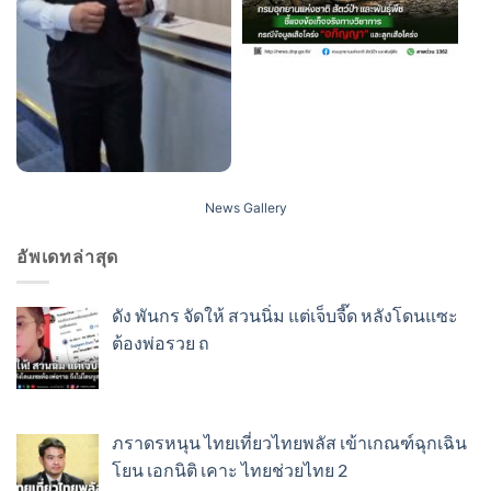
News Gallery
อัพเดทล่าสุด
ดัง พันกร จัดให้ สวนนิ่ม แต่เจ็บจี๊ด หลังโดนแซะ
ต้องพ่อรวย ถ
ภราดรหนุน ไทยเที่ยวไทยพลัส เข้าเกณฑ์ฉุกเฉิน
โยน เอกนิติ เคาะ ไทยช่วยไทย 2