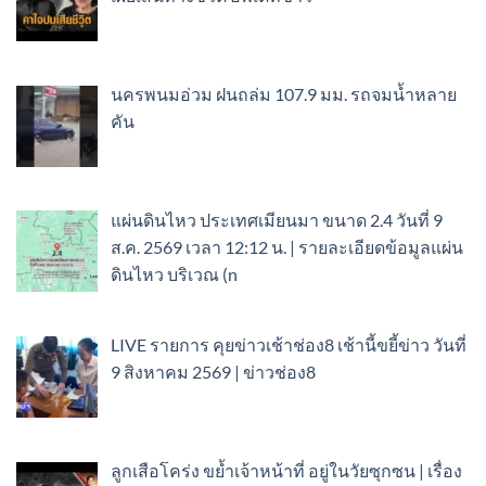
นครพนมอ่วม ฝนถล่ม 107.9 มม. รถจมน้ำหลาย
คัน
แผ่นดินไหว ประเทศเมียนมา ขนาด 2.4 วันที่ 9
ส.ค. 2569 เวลา 12:12 น. | รายละเอียดข้อมูลแผ่น
ดินไหว บริเวณ (n
LIVE รายการ คุยข่าวเช้าช่อง8 เช้านี้ขยี้ข่าว วันที่
9 สิงหาคม 2569 | ข่าวช่อง8
ลูกเสือโคร่ง ขย้ำเจ้าหน้าที่ อยู่ในวัยซุกซน | เรื่อง