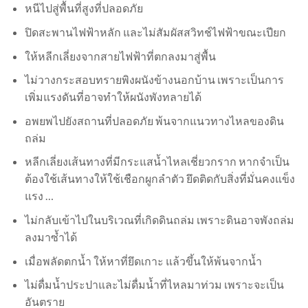
หนีไปสู่พื้นที่สูงที่ปลอดภัย
ปิดสะพานไฟฟ้าหลัก และไม่สัมผัสสวิทช์ไฟฟ้าขณะเปียก
ให้หลีกเลี่ยงจากสายไฟฟ้าที่ตกลงมาสู่พื้น
ไม่วางกระสอบทรายพิงผนังข้างนอกบ้าน เพราะเป็นการ
เพิ่มแรงดันที่อาจทำให้ผนังพังทลายได้
อพยพไปยังสถานที่ปลอดภัย พ้นจากแนวทางไหลของดิน
ถล่ม
หลีกเลี่ยงเส้นทางที่มีกระแสน้ำไหลเชี่ยวกราก หากจำเป็น
ต้องใช้เส้นทางให้ใช้เชือกผูกลำตัว ยึดติดกับสิ่งที่มั่นคงแข็ง
แรง …
ไม่กลับเข้าไปในบริเวณที่เกิดดินถล่ม เพราะดินอาจพังถล่ม
ลงมาซ้ำได้
เมื่อพลัดตกน้ำ ให้หาที่ยึดเกาะ แล้วขึ้นให้พ้นจากน้ำ
ไม่ดื่มน้ำประปาและไม่ดื่มน้ำที่ไหลมาท่วม เพราะจะเป็น
อันตราย