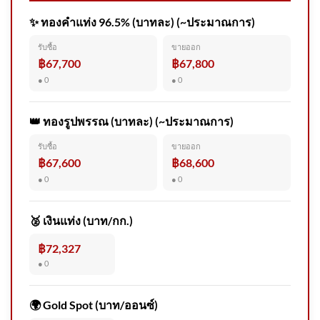
✨ ทองคำแท่ง 96.5% (บาทละ) (~ประมาณการ)
อันตรายจากเสาไฟทาง พี่ชาย
รับซื้อ
ขายออก
อายุ 35 ปีขาไม่ดี เดินลงมาจา
฿67,700
฿67,800
กรถพ่ว 2026-08-08 02:27:00
● 0
● 0
👑 ทองรูปพรรณ (บาทละ) (~ประมาณการ)
รับซื้อ
ขายออก
As treaties die, a brand recent
฿67,600
฿68,600
nuclear arms dawdle ignites
● 0
● 0
throughout the globe
🥈 เงินแท่ง (บาท/กก.)
฿72,327
● 0
Gpsc โชว์กำไร 6 เดือน ปี69
โต12% ดีมานด์ลูกค้า
🌍 Gold Spot (บาท/ออนซ์)
อุตสาหกรรมพุ่งโรงไฟฟ้าพลัง