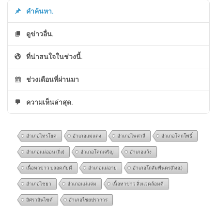
คำค้นหา.
ดูข่าวอื่น.
ที่น่าสนใจในช่วงนี้.
ช่วงเดือนที่ผ่านมา
ความเห็นล่าสุด.
อำเภอไทรโยค
อำเภอแม่แตง
อำเภอไพศาลี
อำเภอโคกโพธิ์
อำเภอแม่ออน (กิ่ง)
อำเภอโคกเจริญ
อำเภอแว้ง
เนื้อหาข่าว ปลอดภัยดี
อำเภอแม่อาย
อำเภอโกสัมพีนคร(กิ่งอ.)
อำเภอไชยา
อำเภอแม่แจ่ม
เนื้อหาข่าว สิ่งแวดล้อมดี
อิศราอินไซด์
อำเภอไชยปราการ
เมืองที่งอกจากผืนทราย | ทั่วทิศ