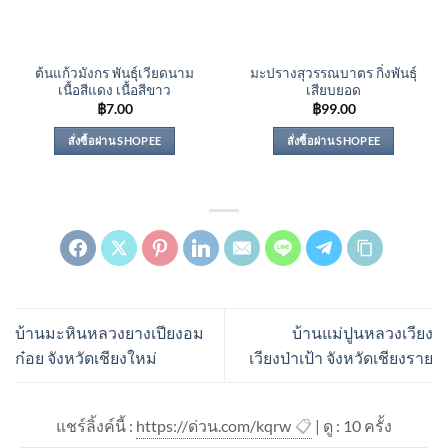
ต้นแก้วมังกร พันธุ์เวียดนาม
มะปรางสุวรรณบาตร กิ่งพันธุ์
เนื้อสีแดง เนื้อสีขาว
เสียบยอด
฿
7.00
฿
99.00
สั่งซื้อผ่าน SHOPEE
สั่งซื้อผ่าน SHOPEE
บ้านมะหินหลวงยางเปียงอม
บ้านแม่ปูนหลวงเวียง
ก๋อย จังหวัดเชียงใหม่
เวียงป่าเป้า จังหวัดเชียงราย
แชร์ลิ้งค์นี้ :
https://ด่วน.com/kqrw
📋
| ดู : 1
0
ครั้ง