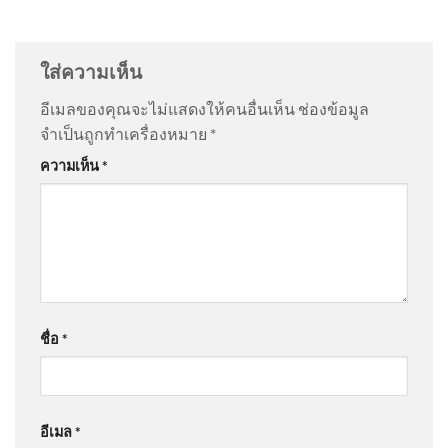
@สุรศักดิ์พิมสาร-ธ9ย
on
วิถีคนบ้านปางกึ้ด ต.อินทขิล
แดนมังกร China Compass
อ.แม่แตง จ.เชียงใหม่ | ซีรีส์วิถีคน
: “
😮😮😮😮
”
ใส่ความเห็น
@อําพันธ์-ธ6ว
on
วิถีคนบ้านปางกึ้ด ต.อินทขิล อ.แม่แตง
อีเมลของคุณจะไม่แสดงให้คนอื่นเห็น
ช่องข้อมูล
จ.เชียงใหม่ | ซีรีส์วิถีคน
: “
ตอนนี้กำลังดูทางทีวี…
”
จำเป็นถูกทำเครื่องหมาย
*
🚚 พัสดุเก็บเงินปลายทางมาส่ง…
ความเห็น
*
หน้ากล่องชื่อเราเป๊ะๆ แต่จำไม่
@Kevin-k3v8g
on
คลังเล็งอุดหนุนบ้านละ 5 หมื่นติด ‘โซ
ลาร์รูฟท็อป’ เดินหน้าเปลี่ยนผ่านพลังงาน คาดชัดเจนใน
1 เดือน อัพเดทข่าว
: “
ออกมาแต่ละโครงการมัน…
”
.
@jocole2520
on
คลังเล็งอุดหนุนบ้านละ 5 หมื่นติด ‘โซ
ชื่อ
*
ลาร์รูฟท็อป’ เดินหน้าเปลี่ยนผ่านพลังงาน คาดชัดเจนใน
1 เดือน อัพเดทข่าว
: “
วงการช่างติดตั้งโซล่…
”
อีเมล
*
@สมภพจันทศร
on
คลังเล็งอุดหนุนบ้านละ 5 หมื่นติด ‘โซ