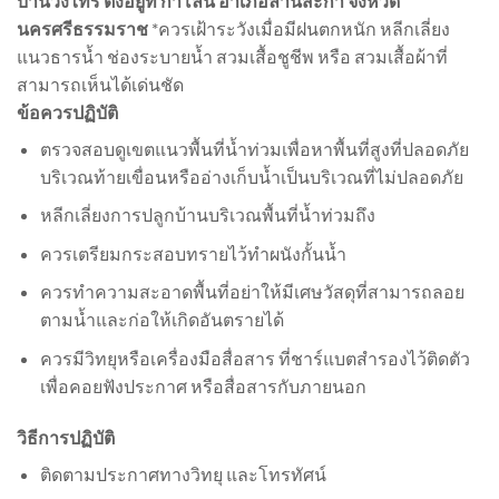
บ้านวังไทร ตั้งอยู่ที่ กำโลน อำเภอลานสะกา จังหวัด
นครศรีธรรมราช
*ควรเฝ้าระวังเมื่อมีฝนตกหนัก หลีกเลี่ยง
แนวธารน้ำ ช่องระบายน้ำ สวมเสื้อชูชีพ หรือ สวมเสื้อผ้าที่
สามารถเห็นได้เด่นชัด
ข้อควรปฏิบัติ
ตรวจสอบดูเขตแนวพื้นที่น้ำท่วมเพื่อหาพื้นที่สูงที่ปลอดภัย
บริเวณท้ายเขื่อนหรืออ่างเก็บน้ำเป็นบริเวณที่ไม่ปลอดภัย
หลีกเลี่ยงการปลูกบ้านบริเวณพื้นที่น้ำท่วมถึง
ควรเตรียมกระสอบทรายไว้ทำผนังกั้นน้ำ
ควรทำความสะอาดพื้นที่อย่าให้มีเศษวัสดุที่สามารถลอย
ตามน้ำและก่อให้เกิดอันตรายได้
ควรมีวิทยุหรือเครื่องมือสื่อสาร ที่ชาร์แบตสำรองไว้ติดตัว
เพื่อคอยฟังประกาศ หรือสื่อสารกับภายนอก
วิธีการปฏิบัติ
ติดตามประกาศทางวิทยุ และโทรทัศน์