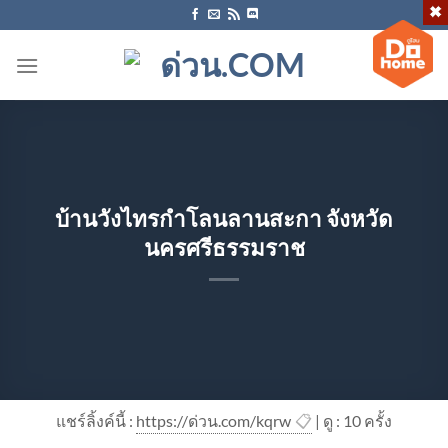
ข้าม
ไป
ยัง
เนื้อหา
บ้านวังไทรกำโลนลานสะกา จังหวัด
นครศรีธรรมราช
แชร์ลิ้งค์นี้ :
https://ด่วน.com/kqrw
📋
| ดู : 1
0
ครั้ง