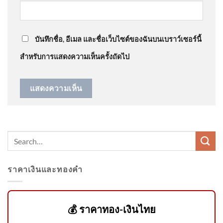
ลาร์รูฟท็อป’ เดินหน้าเปลี่ยนผ่านพลังงาน คาดชัดเจนใน
…😭 .
1 เดือน อัพเดทข่าว
: “
ห้าหมื่นทำขายกลางวัน…
”
บันทึกชื่อ, อีเมล และชื่อเว็บไซต์ของฉันบนเบราว์เซอร์นี้
สำหรับการแสดงความเห็นครั้งถัดไป
โฆษก ตำรวจเผยเหตุกราด
ยิvภายในโรงเรียนเทพศิรินทร์
นนทบุรียุติแล้ 2026-08-07
06:06:00
ราคาเงินและทองคำ
นนทบุรี อัปเดตเหตุใช้อาวุธใน
โรงเรียน จ.นนทบุรี พล.ต.ท.ไตรร
2026-08-07 06:28:00
💰 ราคาทอง-เงินไทย