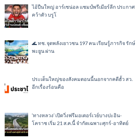
ไอ้ปืนใหญ่ อาร์เซน่อล แชมป์พรีเมียร์ลีก ประกาศ
คว้าตัว บรูโ
🌊 ทช. จุดพลังเยาวชน 197 คน เรียนรู้ภารกิจ รักษ์
พะยูน ผ่าน
ประเด็นใหญ่ของสังคมตอนนี้นอกจากคดีฮั้ว สว.
อีกเรื่องร้อนคือ
‘ทางหลวง’ เปิดวิ่งฟรีมอเตอร์เวย์บางปะอิน-
โคราช เริ่ม 21 ส.ค.นี้ จำกัดเฉพาะศุกร์-อาทิตย์