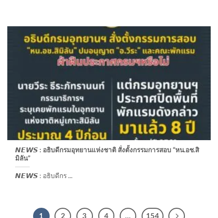
𝙉𝙀𝙒𝙎 : อธิบดีกรมอุทยานแห่งชาติ​ สั่งตั้งกรรมการสอบ “หน.อช.สิ
มิลัน”
𝙉𝙀𝙒𝙎 : อธิบดีกร ...
1
2
3
4
…
154