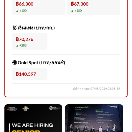
฿66,300
฿67,300
▲ +100
▲ +100
🥈 เงินแท่ง (บาท/กก.)
฿70,276
▲ +288
🌍 Gold Spot (บาท/ออนซ์)
฿140,597
อัปเดตล่าสุด:
07/08/2026 08:09:35