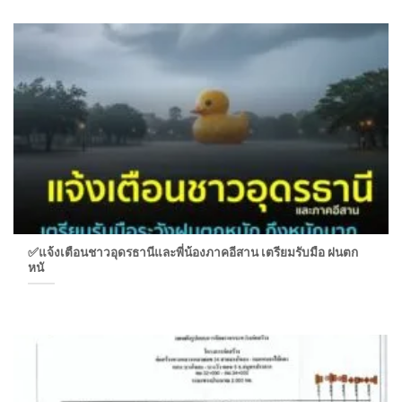
✅แจ้งเตือนชาวอุดรธานีและพี่น้องภาคอีสาน เตรียมรับมือ ฝนตก
หนั