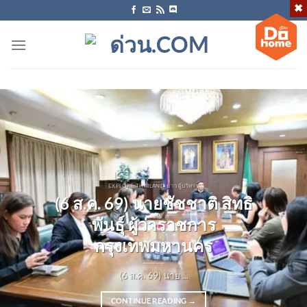
ข้าม
ไป
ยัง
เนื้อหา
EXPLORE THAILAND ข่าวผู้บริหาร
(6 ส.ค. 69) นายชัชชาติ สิทธิ
พันธุ์ ผู้ว่าราชการ
กรุงเทพมหานคร
(6 ส.ค. 69) นาย ...
CONTINUE READING
→