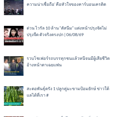
ความน่าเชื่อถือ’ คือหัวใจของคาร์บอนเครดิต
ด่วน ไวรัล 10 ล้าน “ตัสนีม” แต่งหน้าปรุงจัดไม่
ปรุงจืด ตัวจริงตรงปก | 06/08/69
รวบโชเฟอร์รถบรรทุกชนแล้วหนีจนมีผู้เสียชีวิต
อ้างหน้าตาเฉยแฟน
สะตอพันธุ์ตรัง 1 ปลูกคู่มะขามป้อมยักษ์ ข่าวใต้
แลได้ที่เรา #