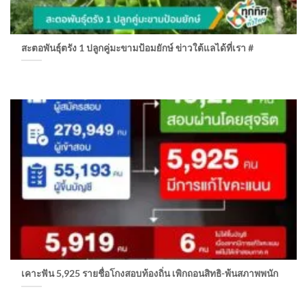
สะตอพันธุ์ตรัง 1 ปลูกคู่มะขามป้อมยักษ์ ข่าวใต้แลได้ที่เรา #
เคาะฟัน 5,925 รายชื่อโกงสอบท้องถิ่น เพิกถอนสิทธิ-พ้นสภาพพนัก