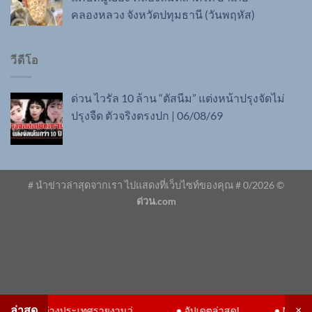
คลองหลวง จังหวัดปทุมธานี (วันพฤหัส)
วีดีโอ
ด่วน ไวรัล 10 ล้าน “ตัสนีม” แต่งหน้าปรุงจัดไม่
ปรุงจืด ตัวจริงตรงปก | 06/08/69
# นำข่าวล่าสุดจากเรา ไปแสดงที่เว็บไซท์ของคุณ #
0
/2026 ©
ด่วน.com
×
ด่วน ไวรัล 10 ล้าน! "ตัสนีม" แต่งหน้า
ปรุงจัดไม่ปรุงจืด ตัวจริงตรงปก | ทุบ
โต๊ะข่าว | 06/08/69
ล่าสุด
×
ประเทศรายงานว่...
●
อัปเดตล่าสุด!
●
National Geographic