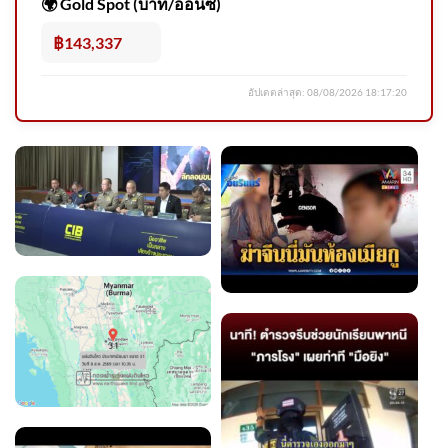
🌍 Gold Spot (บาท/ออนซ์)
฿143,337
อัปเดตล่าสุด:
08/08/2026 18:17:20
สรุปราคาทองคำ 7 ส.ค.2569 ปิด
ตลาด +700บาท ผันผวน 27 ครั้ง
ข่