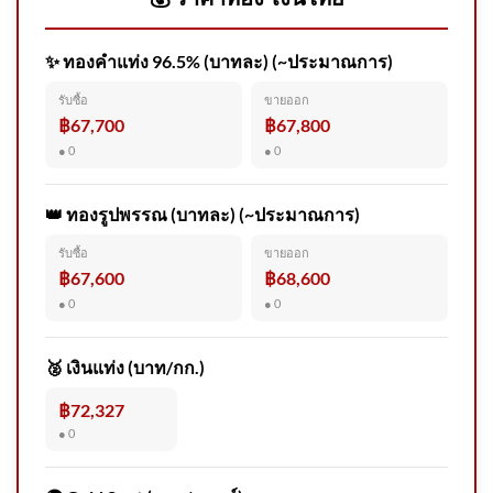
✨ ทองคำแท่ง 96.5% (บาทละ) (~ประมาณการ)
2026-08-07 16:17:00 | ข่าวสาร
รับซื้อ
ขายออก
จากกรุมอุตุนิยมวิทยา
฿67,700
฿67,800
● 0
● 0
👑 ทองรูปพรรณ (บาทละ) (~ประมาณการ)
รับซื้อ
ขายออก
รวบผู้ต้องหาแก๊งอุ้มชาวจีนอ้าง
฿67,600
฿68,600
เป็นตำรวจ ทำร้ายร่างกายขู่รีดเ
● 0
● 0
🥈 เงินแท่ง (บาท/กก.)
฿72,327
● 0
ทลายโกดัง “บุหรี่ต่างประเทศหนี
ภาษี” มูลค่ากว่า 160 ล้านบาท #