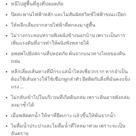
หนีไปสู่พื้นที่สูงที่ปลอดภัย
ปิดสะพานไฟฟ้าหลัก และไม่สัมผัสสวิทช์ไฟฟ้าขณะเปียก
ให้หลีกเลี่ยงจากสายไฟฟ้าที่ตกลงมาสู่พื้น
ไม่วางกระสอบทรายพิงผนังข้างนอกบ้าน เพราะเป็นการ
เพิ่มแรงดันที่อาจทำให้ผนังพังทลายได้
อพยพไปยังสถานที่ปลอดภัย พ้นจากแนวทางไหลของดิน
ถล่ม
หลีกเลี่ยงเส้นทางที่มีกระแสน้ำไหลเชี่ยวกราก หากจำเป็น
ต้องใช้เส้นทางให้ใช้เชือกผูกลำตัว ยึดติดกับสิ่งที่มั่นคงแข็ง
แรง …
ไม่กลับเข้าไปในบริเวณที่เกิดดินถล่ม เพราะดินอาจพังถล่ม
ลงมาซ้ำได้
เมื่อพลัดตกน้ำ ให้หาที่ยึดเกาะ แล้วขึ้นให้พ้นจากน้ำ
ไม่ดื่มน้ำประปาและไม่ดื่มน้ำที่ไหลมาท่วม เพราะจะเป็น
อันตราย