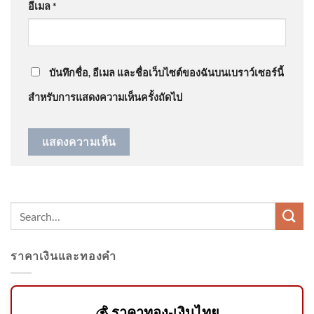
อีเมล
*
@สมภพจันทศร
on
คลังเล็งอุดหนุนบ้านละ 5 หมื่นติด ‘โซ
ลาร์รูฟท็อป’ เดินหน้าเปลี่ยนผ่านพลังงาน คาดชัดเจนใน
วันที่ 7 สิงหาคม 2569
1 เดือน อัพเดทข่าว
: “
ห้าหมื่นทำขายกลางวัน…
”
บรรยากาศขณะรับศwฮลุน
โซโล่ ยูทูบเบอร์ส
บันทึกชื่อ, อีเมล และชื่อเว็บไซต์ของฉันบนเบราว์เซอร์นี้
สำหรับการแสดงความเห็นครั้งถัดไป
🖤🖤 กรมทรัพยากรทางทาง
ทะเลและชายฝั่ง 🤍🤍 🕊️ขอ
แสดงความเสียใจอย่า
ราคาเงินและทองคำ
🚨 ปภ. ประกาศผลผู้ผ่านการสอบ
แข่งขันเพื่อบรรจุและแต่งตั้ง
บุคคล
💰 ราคาทอง-เงินไทย