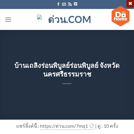
ข้าม
ไป
ยัง
เนื้อหา
บ้านเถลิงร่อนพิบูลย์ร่อนพิบูลย์ จังหวัด
นครศรีธรรมราช
แชร์ลิ้งค์นี้ :
https://ด่วน.com/7mq1
📋
| ดู : 1
0
ครั้ง