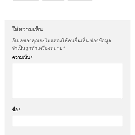
พ่อผู้ก่อเหตุ ขอโทษสังคม |
@สุรศักดิ์พิมสาร-ธ9ย
on
วิถีคนบ้านปางกึ้ด ต.อินทขิล
สำนักข่าววันนิวส์
อ.แม่แตง จ.เชียงใหม่ | ซีรีส์วิถีคน
: “
😮😮😮😮
”
ใส่ความเห็น
@อําพันธ์-ธ6ว
on
วิถีคนบ้านปางกึ้ด ต.อินทขิล อ.แม่แตง
อีเมลของคุณจะไม่แสดงให้คนอื่นเห็น
ช่องข้อมูล
จ.เชียงใหม่ | ซีรีส์วิถีคน
: “
ตอนนี้กำลังดูทางทีวี…
”
จำเป็นถูกทำเครื่องหมาย
*
🌎โลกทุกวันนี้เปลี่ยนแปลงไป
ความเห็น
*
อย่างรวดเร็ว ทักษะที่เคยใช้ได้
@Kevin-k3v8g
on
คลังเล็งอุดหนุนบ้านละ 5 หมื่นติด ‘โซ
ผลเม
ลาร์รูฟท็อป’ เดินหน้าเปลี่ยนผ่านพลังงาน คาดชัดเจนใน
1 เดือน อัพเดทข่าว
: “
ออกมาแต่ละโครงการมัน…
”
📽️ เปิดพิกัดสวรรค์แห่งท้องทะเล
@jocole2520
on
คลังเล็งอุดหนุนบ้านละ 5 หมื่นติด ‘โซ
ใต้ มนต์เสน่ห์ “หมู่เกาะสิมิลั
ชื่อ
*
ลาร์รูฟท็อป’ เดินหน้าเปลี่ยนผ่านพลังงาน คาดชัดเจนใน
1 เดือน อัพเดทข่าว
: “
วงการช่างติดตั้งโซล่…
”