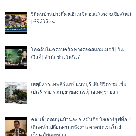
วิถีคนบ้านปางกึ้ด ต.อินทขิล อ.แม่แตง จ.เชียงใหม่
| ซีรีส์วิถีคน
โคดลับในครอบครัว ทางรอดสแกมเมอร์ | วัน
เวิลด์ | สำนักข่าววันนิวส์
เหตุยิv รร.เทพศิรินทร์ นนทบุรี เสียชีวิตรวม เพิ่ม
เป็น 9 ราย รวมปู่ย่าของ นร.ผู้ก่อเหตุ รายล่า
คลังเล็งอุดหนุนบ้านละ 5 หมื่นติด ‘โซลาร์รูฟท็อป’
เดินหน้าเปลี่ยนผ่านพลังงาน คาดชัดเจนใน 1
เดือน อัพเดทข่าว