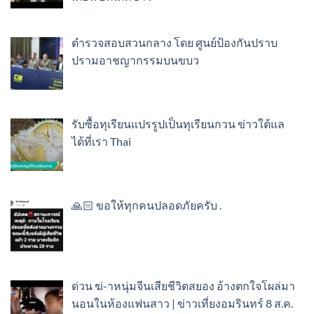
ตำรวจสอบสวนกลาง โดย ศูนย์ป้องกันปราบ
ปรามอาชญากรรมบนขบว
รับซื้อทุเรียนแปรรูปเป็นทุเรียนกวน ข่าวใต้แล
ได้ที่เรา Thai
🙏🏻 ขอให้ทุกคนปลอดภัยครับ .
ด่วน ฆ่-าหนุ่มจีนเสียชีวิตสยอง อ้างตกใจโผล่มา
นอนในห้องแฟนสาว | ข่าวเที่ยงอมรินทร์ 8 ส.ค.