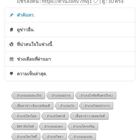
แชร์ลิ้งค์นี้ :
https://ด่วน.com/7mq1
📋
| ดู : 1
0
ครั้ง
คำค้นหา.
ดูข่าวอื่น.
ที่น่าสนใจในช่วงนี้.
ช่วงเดือนที่ผ่านมา
ความเห็นล่าสุด.
อำเภอแม่ออน (กิ่ง)
อำเภอแม่อาย
อำเภอโกสัมพีนคร(กิ่งอ.)
เนื้อหาข่าว สิ่งแวดล้อมดี
อำเภอแว้ง
อำเภอไชยปราการ
อำเภอไทรโยค
อำเภอไพศาลี
เนื้อหาข่าว ปลอดภัยดี
อิศราอินไซด์
อำเภอแม่แตง
อำเภอโคกเจริญ
อำเภอโคกโพธิ์
อำเภอไชยา
อำเภอแม่แจ่ม