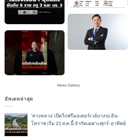
News Gallery
อัพเดทล่าสุด
‘ทางหลวง’ เปิดวิ่งฟรีมอเตอร์เวย์บางปะอิน-
โคราช เริ่ม 21 ส.ค.นี้ จำกัดเฉพาะศุกร์-อาทิตย์