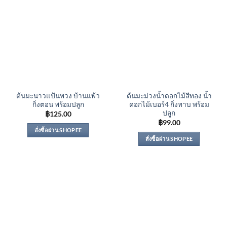
ต้นมะนาวแป้นพวง บ้านแพ้ว
ต้นมะม่วงน้ำดอกไม้สีทอง น้ำ
กิ่งตอน พร้อมปลูก
ดอกไม้เบอร์4 กิ่งทาบ พร้อม
ปลูก
฿
125.00
฿
99.00
สั่งซื้อผ่าน SHOPEE
สั่งซื้อผ่าน SHOPEE