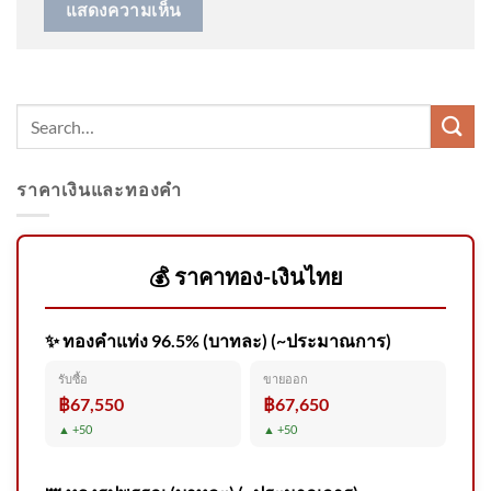
อัปเดตล่าสุด
ราคาเงินและทองคำ
National Geographic ฉบับภาษา
ไทย และ บ้านและสวน
Explorers Clu
💰 ราคาทอง-เงินไทย
✨ ทองคำแท่ง 96.5% (บาทละ) (~ประมาณการ)
บางจากฯ ร่วมเวที อบก. เห็นพ้อง
รับซื้อ
ขายออก
‘คุณภาพและความน่าเชื่อถือ’
฿67,550
฿67,650
คือหัวใจของคาร์บอนเครดิต
▲ +50
▲ +50