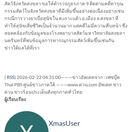
สัตว์จังหวัดสงขลา ขอให้ตำรวจภูธรภาค 9 ติดตามคดีทารุณ
กรรมสัตว์ในจังหวัดสงขลาที่มีเพิ่มขึ้นอย่างต่อเนื่องอย่างเช่น
กรณีการวางยาเบื่อสุนัขใน ต.เกาะแต้ว อ.เมือง จ.สงขลา ที่
ทำให้สุนัขเสียชีวิตเป็นจำนวนมาก แต่คดีไม่มีความคืบหน้า ซึ่ง
สอดคล้องกับข้อมูลของโรงพยาบาลสัตว์มหาวิทยาลัยสงขลา
นครินทร์ที่พบข้อมูลการทารณุกรรมสัตว์เพิ่มขึ้นเช่นกัน
ข่าวใต้แลได้ที่เรา
(
RSS
)
2026-02-22 04:31:00———ข่าวอัพเดทจาก : เฟซบุ๊ค
Thai PBS ศูนย์ข่าวภาคใต้ ———www.ด่วน.com อัพเดท ข่าว
ด่วน ข่าวร้อนประเด็นดังทุกภาคทั่วไทย
ผู้เรียบเรียง
XmasUser