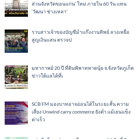
ส่วนจังหวัดขอนแก่น’ ใหม่ ภายใน 60 วัน แทน
‘วัฒนา ช่างเหลา’
รวบสาวเจ้าของบัญชีม้าแก๊งงานทิพย์ ลวงเหยื่อ
สูญเงินแสน ตรวจป
มหากาพย์ 20 ปี ที่ดินพิพาทหาดนุ้ย จ.จังหวัดภูเก็ต
ข่าวใต้แลได้ที่เ
SCB FM มองบาทอาจอ่อนได้ในระยะสั้น ความ
เสี่ยง Unwind carry commerce ยังต่ำ แม้เยนแข็ง
ค่าเร็ว