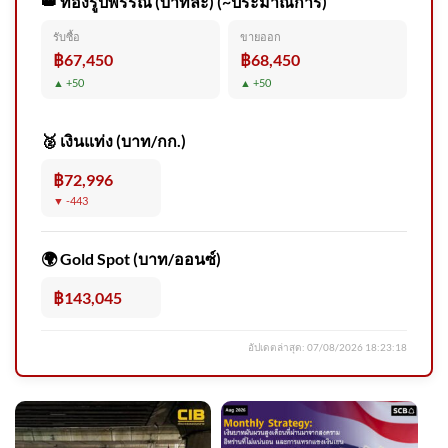
👑 ทองรูปพรรณ (บาทละ) (~ประมาณการ)
รับซื้อ
ขายออก
ด่วน ไวรัล 10 ล้าน “ตัสนีม” แต่ง
฿67,450
฿68,450
หน้าปรุงจัดไม่ปรุงจืด ตัวจริงตรง
▲ +50
▲ +50
ปก | 06/08/69
🥈 เงินแท่ง (บาท/กก.)
฿72,996
▼ -443
รวบโชเฟอร์รถบรรทุกชนแล้ว
หนีจนมีผู้เสียชีวิต อ้างหน้าตา
🌍 Gold Spot (บาท/ออนซ์)
เฉยแฟน
฿143,045
อัปเดตล่าสุด:
07/08/2026 18:23:18
สะตอพันธุ์ตรัง 1 ปลูกคู่มะขาม
ป้อมยักษ์ ข่าวใต้แลได้ที่เรา #