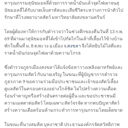
ทารุณกรรมสุนัขมอลลี่ด้วยการราดน้ำมันแล้วจุดไฟเผาจนสุ
นัขมอลลี่ได้รับบาดเจ็บสาหัสและเสียชีวิตระหว่างการนำตัวไป
รักษาที่โรงพยาบาลสัตว์ มหาวิทยาลัยสงขลานครินร์
โดยผู้ต้องหาให้การกับตำรวจว่าในช่วงดึกของคืนวันที่ 13 ก.พ.
69 ที่ผ่านมาสุนัขมอลลี่ได้เข้าไปกัดไก่ในเล้าที่เลี้ยงไว้ข้างบ้าน
พักในพื้นที่ ม. 8 ต.พะวง อ.เมือง จ.
สงขลา
จึงได้หยิบไม้ไล่ตีและ
ราดน้ำมันก่อนจุดไฟเผาด้วยความโกรธ
ซึ่งตำรวจภูธรเมืองสงขลาได้แจ้งข้อหาวางเพลิงเผาทรัพย์และ
ทารุณกรรมสัตว์ กับนายเจริญ ในขณะที่ผู้บัญชาการตำรวจ
ภูธรภาค 9 ขอความร่วมมือประชาชนและเจ้าของสัตว์เลี้ยง
ดูแลสัตว์ในครอบครองอย่างใกล้ชิด ไม่ไปสร้างความเดือด
ร้อนรำคาญหรือสร้างอันตรายต่อผู้อื่น และขอประชาชนมี
ความเมตตาต่อสัตว์ โดยเฉพาะสัตว์จรจัด หากพบปัญหาสัตว์
สร้างความเดือดร้อนห้ามกระทำการทารุณกรรมโดยเด็ดขาด
ในขณะที่นางสมคิด บุหงาชาติ ประธานองค์กรจัดสวัสดิภาพ