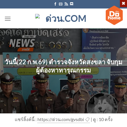
ข้าม
ไป
ยัง
เนื้อหา
วันนี้(22 ก.พ.69) ตำรวจจังหวัดสงขลา จับกุม
ผู้ต้องหาทารุณกรรม
แชร์ลิ้งค์นี้ :
https://ด่วน.com/gvsdbi
📋
| ดู : 1
0
ครั้ง