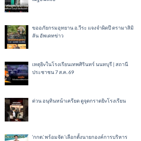
ขออภัยกรมอุทยาน อ.วีระ แจงจำผิดปี ดรามาสิมิ
ลัน อัพเดทข่าว
เหตุยิvในโรงเรียนเทพศิรินทร์ นนทบุรี | สถานี
ประชาชน 7 ส.ค. 69
ด่วน อนุทินหน้าเครียด ดูจุดกราดยิvโรงเรียน ​
‘กกต.’ พร้อมจัด ‘เลือกตั้งนายกองค์การบริหาร