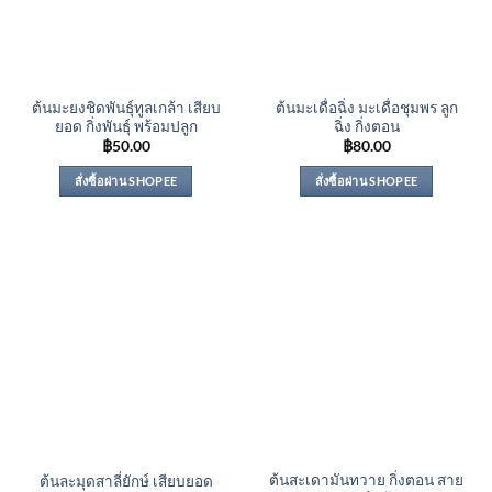
ต้นมะยงชิดพันธุ์ทูลเกล้า เสียบ
ต้นมะเดื่อฉิ่ง มะเดื่อชุมพร ลูก
ยอด กิ่งพันธุ์ พร้อมปลูก
ฉิ่ง กิ่งตอน
฿
50.00
฿
80.00
สั่งซื้อผ่าน SHOPEE
สั่งซื้อผ่าน SHOPEE
ต้นสะเดามันทวาย กิ่งตอน สาย
ต้นละมุดสาลี่ยักษ์ เสียบยอด