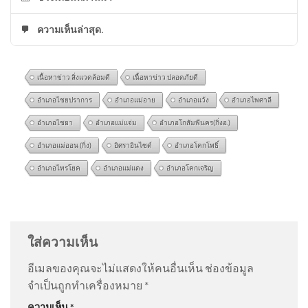
ความเห็นล่าสุด.
เนื้อหาข่าว สิ่งแวดล้อมดี
เนื้อหาข่าว ปลอดภัยดี
อำเภอไชยปราการ
อำเภอแม่อาย
อำเภอแว้ง
อำเภอไพศาลี
อำเภอไชยา
อำเภอแม่แจ่ม
อำเภอโกสัมพีนคร(กิ่งอ.)
อำเภอแม่ออน (กิ่ง)
อิศราอินไซด์
อำเภอโคกโพธิ์
อำเภอไทรโยค
อำเภอแม่แตง
อำเภอโคกเจริญ
ตำรวจ ปอศ. บุกค้นบ้านและที่
@narak1432
on
ขออภัยกรมอุทยาน อ.วีระ แจงจำผิดปี
ทำงาน โทน บางแค หลังถูกออก
ดรามาสิมิลัน อัพเดทข่าว
: “
แก่พูดไม่เพาะ ไม่น่า…
”
หมายจ 2026-08-06 05:24:00
ใส่ความเห็น
@BoontaweeSaelim
on
ขออภัยกรมอุทยาน อ.วีระ แจง
อีเมลของคุณจะไม่แสดงให้คนอื่นเห็น
ช่องข้อมูล
จำผิดปี ดรามาสิมิลัน อัพเดทข่าว
: “
เลวทรามมาก เข้าตัว
จำเป็นถูกทำเครื่องหมาย
*
เอ…
”
(6 ส.ค. 69) นายชัชชาติ สิทธิ
ความเห็น
*