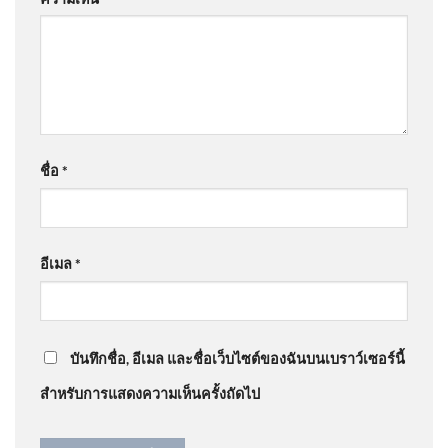
พันธุ์ ผู้ว่าราชการ
กรุงเทพมหานคร
@mrplastl8211
on
ขออภัยกรมอุทยาน อ.วีระ แจงจำผิด
ปี ดรามาสิมิลัน อัพเดทข่าว
: “
ผมก็ต้องบอกเหมื่ออาจ…
”
2026-08-05 15:18:00 | ข่าวสาร
@somchart1977
on
สั่งถอนชื่อคนโกงสอบท้องถิ่น
จากกรุมอุตุนิยมวิทยา
ชื่อ
*
ภายใน 31 ส.ค. | เอาให้ชัด | สำนักข่าววันนิวส์
: “
การ
ประชุมเลื่อนเป็นส…
”
อีเมล
*
@ปรีดากุลศิโรรัตน์-บ2ณ
on
สั่งถอนชื่อคนโกงสอบท้อง
ถิ่น ภายใน 31 ส.ค. | เอาให้ชัด | สำนักข่าววันนิวส์
: “
ตลก
6 สิงหาคม 2569 สำนักข่าวต่าง
ดี
”
ประเทศรายงานว่า สำนักงานอุตุ
นิยม
บันทึกชื่อ, อีเมล และชื่อเว็บไซต์ของฉันบนเบราว์เซอร์นี้
สำหรับการแสดงความเห็นครั้งถัดไป